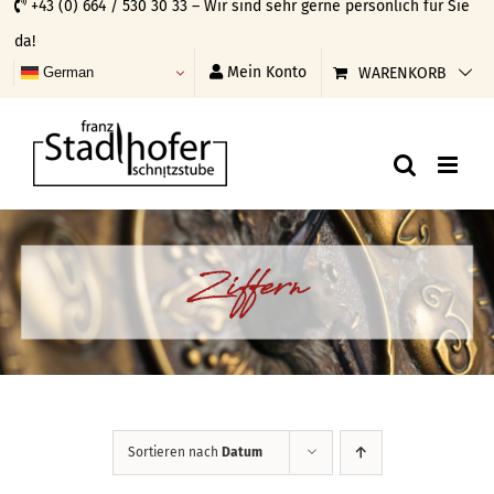
+43 (0) 664 / 530 30 33 – Wir sind sehr gerne persönlich für Sie
Skip
da!
to
Mein Konto
WARENKORB
German
content
Ziffern
Sortieren nach
Datum