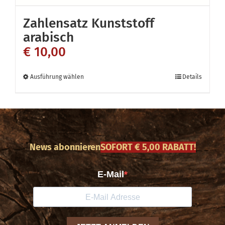
auf
Zahlensatz Kunststoff
der
arabisch
Produktseite
€
10,00
gewählt
werden
Dieses
Ausführung wählen
Details
Produkt
weist
mehrere
Varianten
News abonnieren
SOFORT € 5,00 RABATT!
auf.
Die
Optionen
können
auf