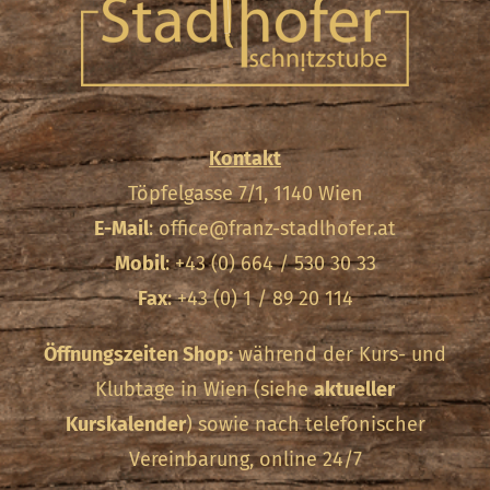
Kontakt
Töpfelgasse 7/1, 1140 Wien
E-Mail
:
office@franz-stadlhofer.at
Mobil
: +43 (0) 664 / 530 30 33
Fax
: +43 (0) 1 / 89 20 114
Öffnungszeiten Shop:
während der Kurs- und
Klubtage in Wien (siehe
aktueller
Kurskalender
) sowie nach telefonischer
Vereinbarung, online 24/7