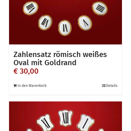
der
Produktseite
gewählt
werden
Zahlensatz römisch weißes
Oval mit Goldrand
€
30,00
In den Warenkorb
Details