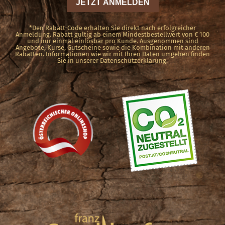
der
Produktseite
*Den Rabatt-Code erhalten Sie direkt nach erfolgreicher
Anmeldung. Rabatt gültig ab einem Mindestbestellwert von € 100
und nur einmal einlösbar pro Kunde. Ausgenommen sind
gewählt
Angebote, Kurse, Gutscheine sowie die Kombination mit anderen
Rabatten. Informationen wie wir mit Ihren Daten umgehen finden
werden
Sie in unserer Datenschutzerklärung.