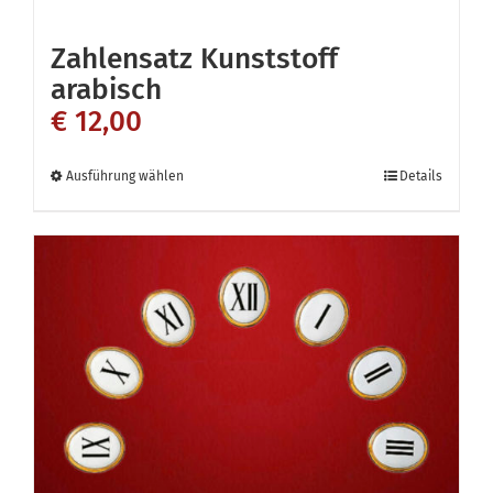
Zahlensatz Kunststoff
arabisch
€
12,00
Dieses
Ausführung wählen
Details
Produkt
weist
mehrere
Varianten
auf.
Die
Optionen
können
auf