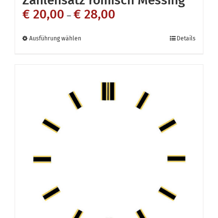
€
20,00
€
28,00
–
Dieses
Ausführung wählen
Details
Produkt
weist
mehrere
Varianten
auf.
Die
Optionen
können
auf
der
Produktseite