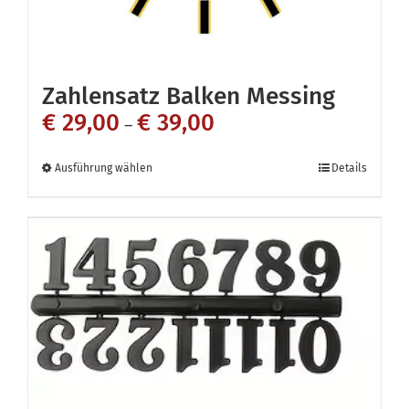
gewählt
werden
Zahlensatz Balken Messing
€
29,00
€
39,00
–
Dieses
Ausführung wählen
Details
Produkt
weist
mehrere
Varianten
auf.
Die
Optionen
können