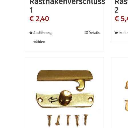
Rasthakenverschluss
Ras
1
2
€
2,40
€
5,
Dieses
Ausführung
Details
In de
Produkt
wählen
weist
mehrere
Varianten
auf.
Die
Optionen
können
auf
der