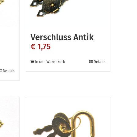
der
Produktseite
ite
gewählt
werden
Verschluss Antik
€
1,75
In den Warenkorb
Details
Details