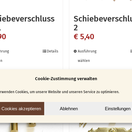
iebeverschluss
Schiebeverschl
L
2
90
€
5,40
Dieses
Dieses
hrung
Details
Ausführung
Produkt
Produkt
en
wählen
weist
weist
mehrere
mehrere
Cookie-Zustimmung verwalten
Varianten
Variante
erwenden Cookies, um unsere Website und unseren Service zu optimieren.
auf.
auf.
Die
Die
e Cookies akzeptieren
Ablehnen
Einstellungen
Optionen
Optionen
können
können