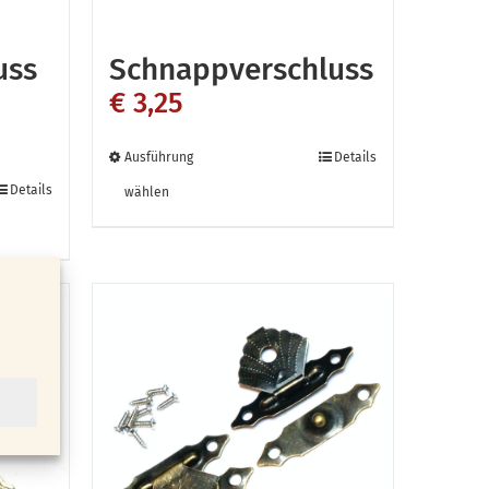
uss
Schnappverschluss
€
3,25
Dieses
Ausführung
Details
Produkt
Details
wählen
weist
mehrere
Varianten
n
auf.
Die
Optionen
können
auf