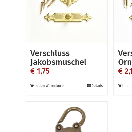
Optionen
können
auf
der
Produktseite
gewählt
Verschluss
Ver
werden
Jakobsmuschel
Orn
€
1,75
€
2,
In den Warenkorb
Details
In de