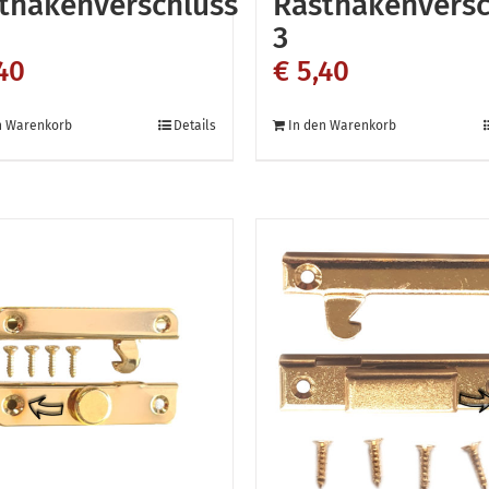
thakenverschluss
Rasthakenversc
3
40
€
5,40
n Warenkorb
Details
In den Warenkorb