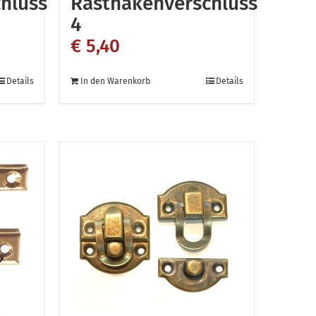
hluss
Rasthakenverschluss
werden
4
€
5,40
Details
In den Warenkorb
Details