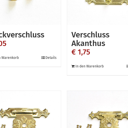
auf
auf
der
der
Produktseite
Produktse
gewählt
gewählt
ckverschluss
Verschluss
werden
werden
Akanthus
05
€
1,75
n Warenkorb
Details
In den Warenkorb