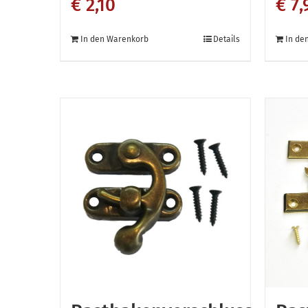
€
2,10
€
7,
In den Warenkorb
Details
In de