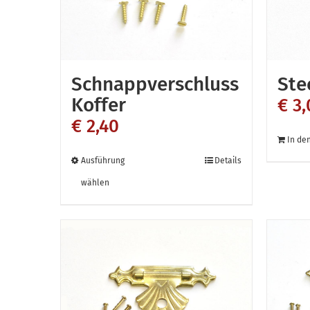
auf
der
Produktseite
gewählt
Schnappverschluss
Ste
werden
Koffer
€
3,
€
2,40
In de
Dieses
Ausführung
Details
Produkt
wählen
weist
mehrere
Varianten
auf.
Die