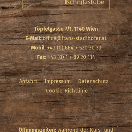
Töpfelgasse 7/1, 1140 Wien
E-Mail
:
office@franz-stadlhofer.at
Mobil
: +43 (0) 664 / 530 30 33
Fax
: +43 (0) 1 / 89 20 114
Anfahrt
Impressum
Datenschutz
Cookie-Richtlinie
Öffnungszeiten:
während der Kurs- und