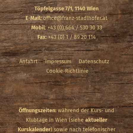
Töpfelgasse 7/1, 1140 Wien
E-Mail
:
office@franz-stadlhofer.at
Mobil
: +43 (0) 664 / 530 30 33
Fax
: +43 (0) 1 / 89 20 114
Anfahrt
Impressum
Datenschutz
Cookie-Richtlinie
Öffnungszeiten:
während der Kurs- und
Klubtage in Wien (siehe
aktueller
Kurskalender
) sowie nach telefonischer