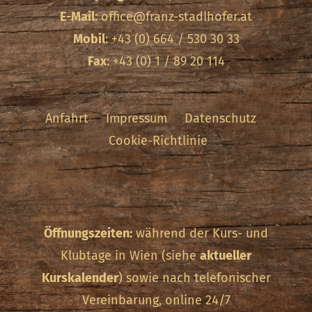
E-Mail
:
office@franz-stadlhofer.at
Mobil
: +43 (0) 664 / 530 30 33
Fax
: +43 (0) 1 / 89 20 114
Anfahrt
Impressum
Datenschutz
Cookie-Richtlinie
Öffnungszeiten:
während der Kurs- und
Klubtage in Wien (siehe
aktueller
Kurskalender
) sowie nach telefonischer
Vereinbarung, online 24/7