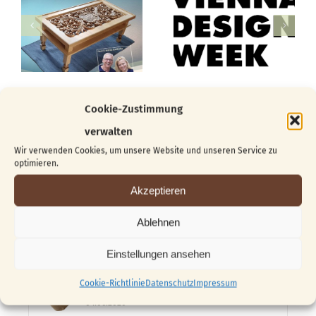
Cookie-Zustimmung
verwalten
Wir verwenden Cookies, um unsere Website und unseren Service zu
Suche
optimieren.
nach:
Akzeptieren
Ablehnen
Beliebt
Kürzlich
Einstellungen ansehen
Vom Block zur Skulptur …
Cookie-Richtlinie
Datenschutz
Impressum
04.06.2026