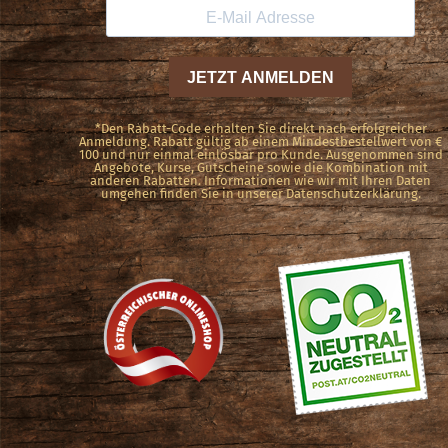
können
auf
der
Produktseite
gewählt
*Den Rabatt-Code erhalten Sie direkt nach erfolgreicher
Anmeldung. Rabatt gültig ab einem Mindestbestellwert von €
100 und nur einmal einlösbar pro Kunde. Ausgenommen sind
werden
Angebote, Kurse, Gutscheine sowie die Kombination mit
anderen Rabatten. Informationen wie wir mit Ihren Daten
umgehen finden Sie in unserer Datenschutzerklärung.