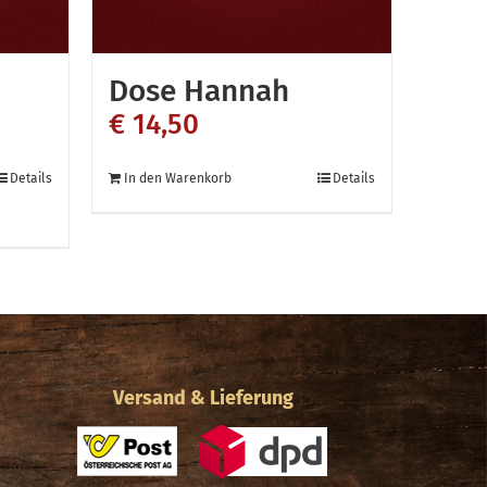
Dose Hannah
€
14,50
Details
In den Warenkorb
Details
n
Versand & Lieferung