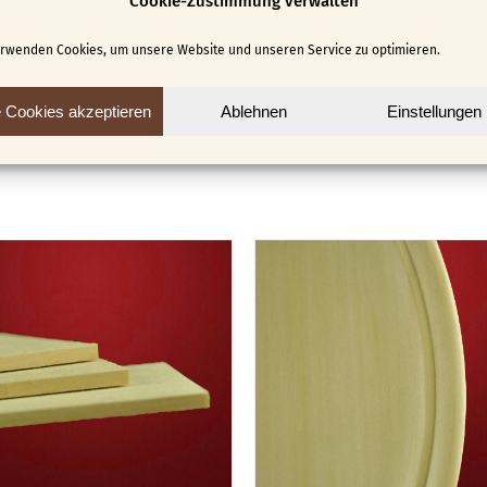
Cookie-Zustimmung verwalten
Damit können Sie ihr Werk in eine passende – ebenfall
erwenden Cookies, um unsere Website und unseren Service zu optimieren.
e Cookies akzeptieren
Ablehnen
Einstellungen