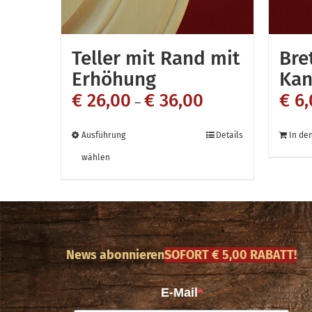
Teller mit Rand mit
Bre
Erhöhung
Kan
€
26,00
€
36,00
€
6,
–
Dieses
Ausführung
Details
In de
Produkt
wählen
weist
mehrere
Varianten
auf.
News abonnieren
SOFORT € 5,00 RABATT!
Die
Optionen