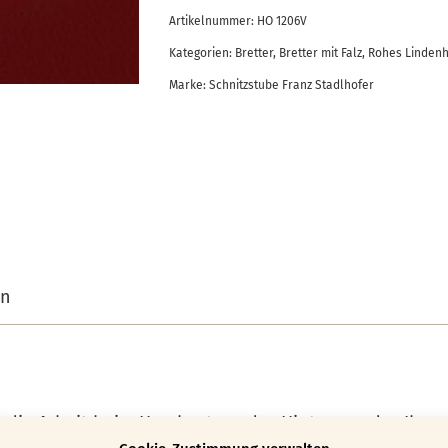
Artikelnummer:
HO 1206V
20
Kategorien:
Bretter
,
Bretter mit Falz
,
Rohes Lindenh
mm
Marke:
Schnitzstube Franz Stadlhofer
stark
Menge
on
en die Arbeit beim Herabsetzen des Hintergrundes Ihres