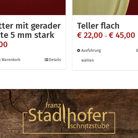
tter mit gerader
Teller flach
te 5 mm stark
€
22,00
€
45,00
–
00
Dieses
Ausführung
Produkt
n Warenkorb
Details
wählen
weist
mehrere
Variante
auf.
Die
Optionen
können