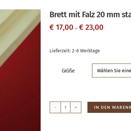
Brett mit Falz 20 mm st
€
17,00
€
23,00
–
Lieferzeit:
2-6 Werktage
Größe

IN DEN WAREN
Brett
mit
Falz