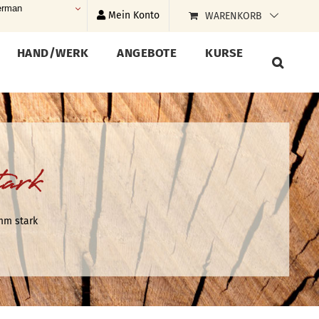
rman
Mein Konto
WARENKORB
HAND/WERK
ANGEBOTE
KURSE
ark
 mm stark