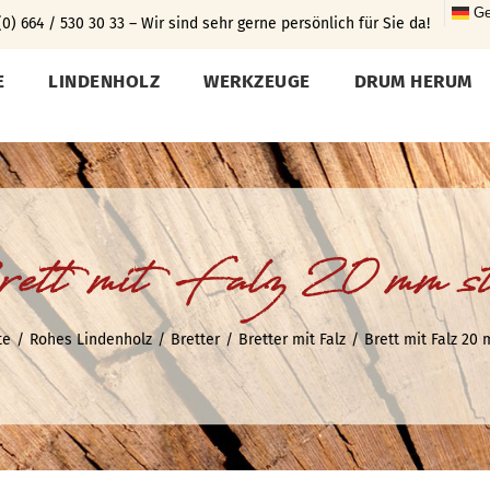
Ge
0) 664 / 530 30 33 – Wir sind sehr gerne persönlich für Sie da!
E
LINDENHOLZ
WERKZEUGE
DRUM HERUM
ett mit Falz 20 mm st
te
Rohes Lindenholz
Bretter
Bretter mit Falz
Brett mit Falz 20