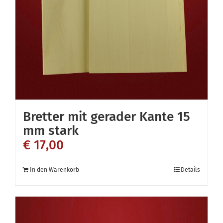
können
auf
der
Produktseite
gewählt
werden
Bretter mit gerader Kante 15
mm stark
€
17,00
In den Warenkorb
Details