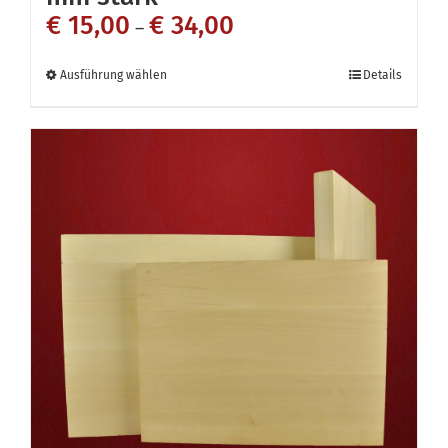
€
15,00
€
34,00
–
Dieses
Ausführung wählen
Details
Produkt
weist
mehrere
Varianten
auf.
Die
Optionen
können
auf
der
Produktseite