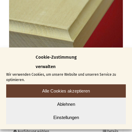
Varianten
auf.
Die
Optionen
können
auf
Cookie-Zustimmung
der
verwalten
Produktseite
Wir verwenden Cookies, um unsere Website und unseren Service zu
optimieren.
gewählt
werden
Alle Cookies akzeptieren
Ablehnen
Brett mit Hohlkehlenprofil
€
24,00
€
34,00
–
Einstellungen
Dieses
Ausführung wählen
Details