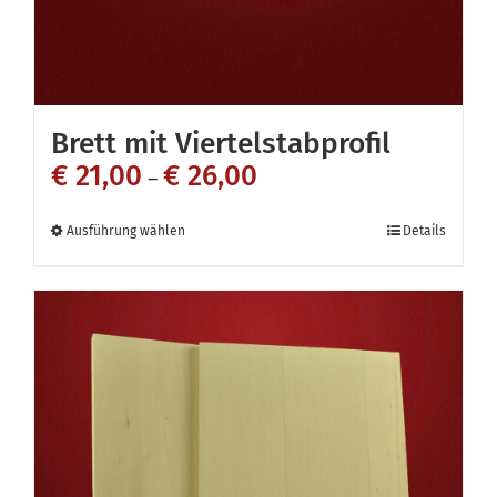
Produktseite
gewählt
werden
Brett mit Viertelstabprofil
€
21,00
€
26,00
–
Dieses
Ausführung wählen
Details
Produkt
weist
mehrere
Varianten
auf.
Die
Optionen