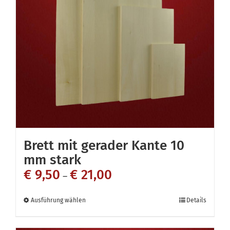
Die
Optionen
können
auf
der
Produktseite
gewählt
werden
Brett mit gerader Kante 10
mm stark
€
9,50
€
21,00
–
Dieses
Ausführung wählen
Details
Produkt