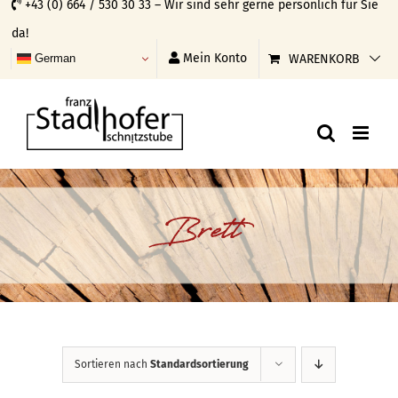
+43 (0) 664 / 530 30 33 – Wir sind sehr gerne persönlich für Sie
Skip
da!
to
Mein Konto
WARENKORB
German
content
Brett
Sortieren nach
Standardsortierung