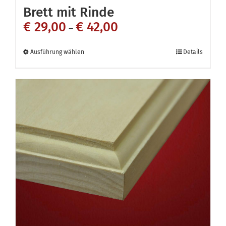
Brett mit Rinde
€
29,00
€
42,00
–
Dieses
Ausführung wählen
Details
Produkt
weist
mehrere
Varianten
auf.
Die
Optionen
können
auf
der