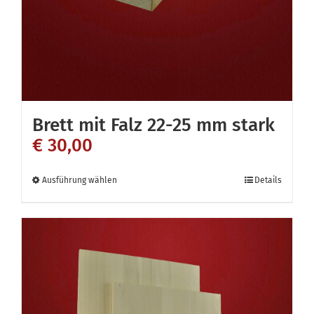
der
Produktseite
gewählt
werden
Brett mit Falz 22-25 mm stark
€
30,00
Dieses
Ausführung wählen
Details
Produkt
weist
mehrere
Varianten
auf.