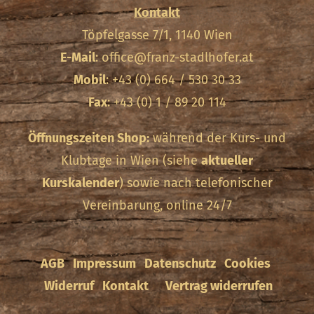
Kontakt
Töpfelgasse 7/1, 1140 Wien
E-Mail
:
office@franz-stadlhofer.at
Mobil
: +43 (0) 664 / 530 30 33
Fax
: +43 (0) 1 / 89 20 114
Öffnungszeiten Shop:
während der Kurs- und
Klubtage in Wien (siehe
aktueller
Kurskalender
) sowie nach telefonischer
Vereinbarung, online 24/7
AGB
Impressum
Datenschutz
Cookies
Widerruf
Kontakt
Vertrag widerrufen