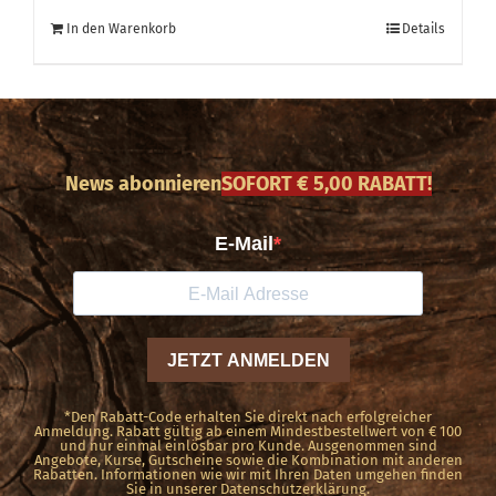
In den Warenkorb
Details
News abonnieren
SOFORT € 5,00 RABATT!
*Den Rabatt-Code erhalten Sie direkt nach erfolgreicher
Anmeldung. Rabatt gültig ab einem Mindestbestellwert von € 100
und nur einmal einlösbar pro Kunde. Ausgenommen sind
Angebote, Kurse, Gutscheine sowie die Kombination mit anderen
Rabatten. Informationen wie wir mit Ihren Daten umgehen finden
Sie in unserer Datenschutzerklärung.