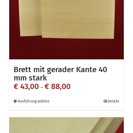
können
auf
der
Produktseite
gewählt
werden
Brett mit gerader Kante 40
mm stark
€
43,00
€
88,00
–
Dieses
Ausführung wählen
Details
Produkt
weist
mehrere