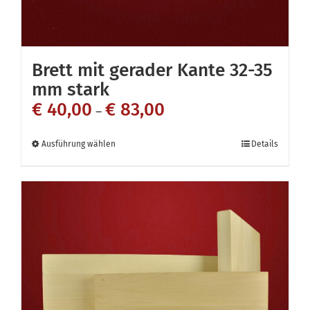
gewählt
werden
Brett mit gerader Kante 32-35
mm stark
€
40,00
€
83,00
–
Dieses
Ausführung wählen
Details
Produkt
weist
mehrere
Varianten
auf.
Die
Optionen