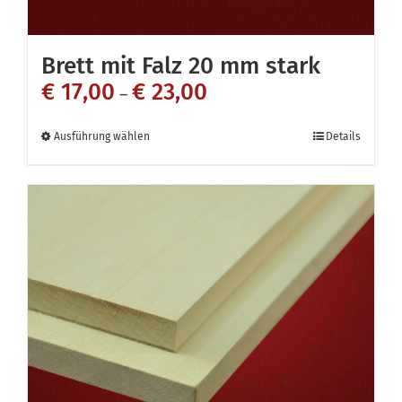
Brett mit Falz 20 mm stark
€
17,00
€
23,00
–
Dieses
Ausführung wählen
Details
Produkt
weist
mehrere
Varianten
auf.
Die
Optionen
können
auf