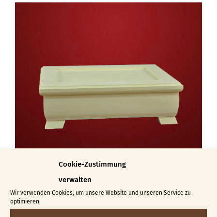
weist
mehrere
Varianten
auf.
Die
Optionen
können
auf
der
Produktseite
gewählt
Cookie-Zustimmung
werden
verwalten
Wir verwenden Cookies, um unsere Website und unseren Service zu
optimieren.
Schatulle Laura