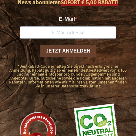
News abonnieren
SOFORT € 5,00 RABATT!
Die
Optionen
können
auf
der
Produktseite
gewählt
*Den Rabatt-Code erhalten Sie direkt nach erfolgreicher
werden
Anmeldung. Rabatt gültig ab einem Mindestbestellwert von € 100
und nur einmal einlösbar pro Kunde. Ausgenommen sind
Angebote, Kurse, Gutscheine sowie die Kombination mit anderen
Rabatten. Informationen wie wir mit Ihren Daten umgehen finden
Sie in unserer Datenschutzerklärung.