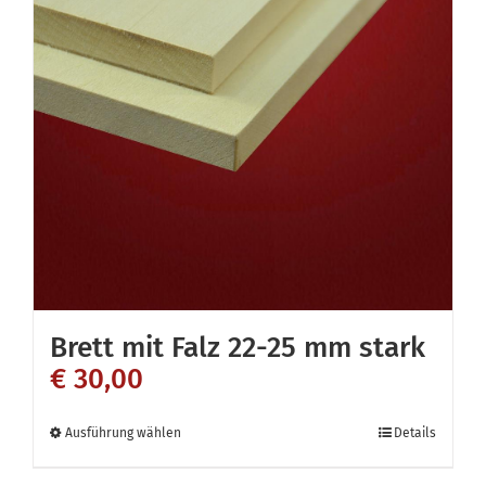
Brett mit Falz 22-25 mm stark
€
30,00
Dieses
Ausführung wählen
Details
Produkt