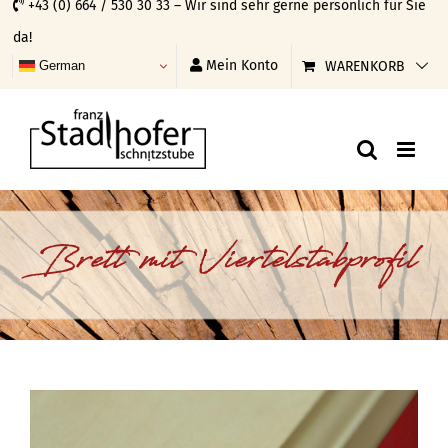
+43 (0) 664 / 530 30 33 – Wir sind sehr gerne persönlich für Sie
Skip
da!
to
Mein Konto
WARENKORB
German
content
Brett mit Viertelstabprofil