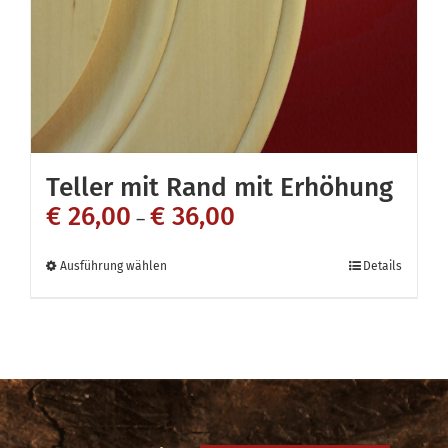
auf
der
Produktseite
gewählt
werden
Teller mit Rand mit Erhöhung
€
26,00
€
36,00
–
Dieses
Ausführung wählen
Details
Produkt
weist
mehrere
Varianten
auf.