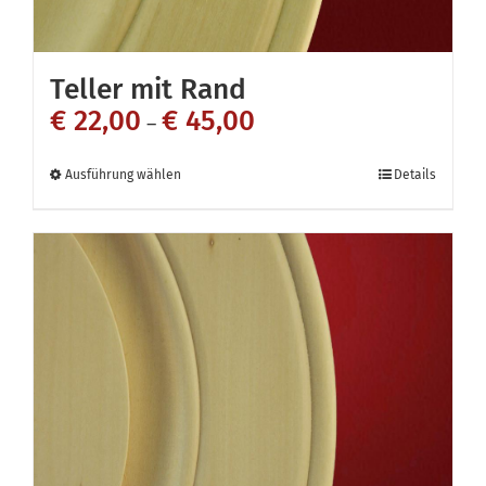
Teller mit Rand
€
22,00
€
45,00
–
Dieses
Ausführung wählen
Details
Produkt
weist
mehrere
Varianten
auf.
Die
Optionen
können