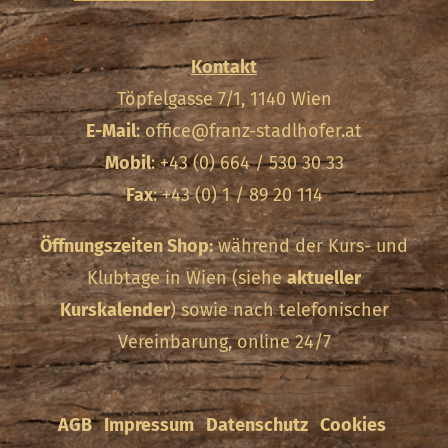
Kontakt
Töpfelgasse 7/1, 1140 Wien
E-Mail
:
office@franz-stadlhofer.at
Mobil
: +43 (0) 664 / 530 30 33
Fax
: +43 (0) 1 / 89 20 114
Öffnungszeiten Shop:
während der Kurs- und
Klubtage in Wien (siehe
aktueller
Kurskalender
) sowie nach telefonischer
Vereinbarung, online 24/7
AGB
Impressum
Datenschutz
Cookies