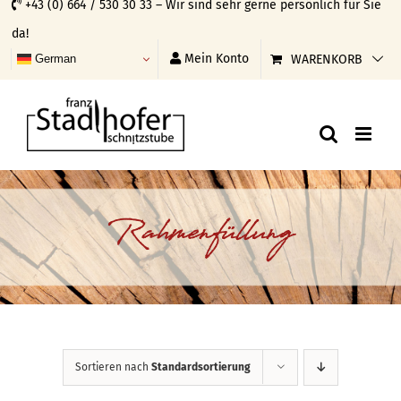
+43 (0) 664 / 530 30 33 – Wir sind sehr gerne persönlich für Sie
Skip
da!
to
Mein Konto
WARENKORB
German
content
Rahmenfüllung
Sortieren nach
Standardsortierung