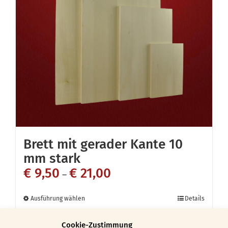
Die
Optionen
können
auf
der
Produktseite
gewählt
werden
Brett mit gerader Kante 10
mm stark
€
9,50
€
21,00
–
Dieses
Ausführung wählen
Details
Produkt
Cookie-Zustimmung