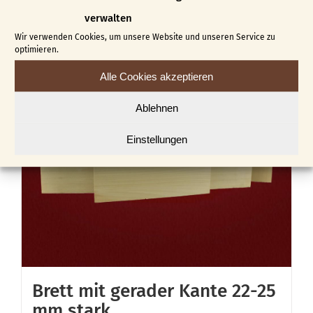
weist
verwalten
mehrere
Wir verwenden Cookies, um unsere Website und unseren Service zu
Varianten
optimieren.
auf.
Alle Cookies akzeptieren
Die
Ablehnen
Optionen
können
Einstellungen
auf
der
Produktseite
gewählt
werden
Brett mit gerader Kante 22-25
mm stark