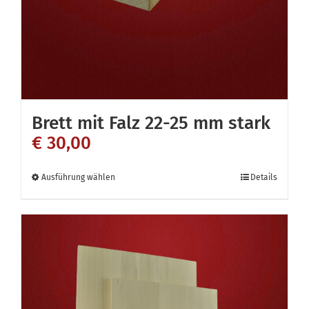
der
Produktseite
gewählt
werden
Brett mit Falz 22-25 mm stark
€
30,00
Dieses
Ausführung wählen
Details
Produkt
weist
mehrere
Varianten
auf.