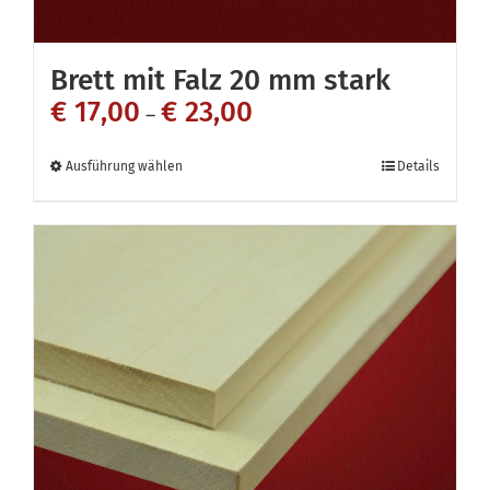
Brett mit Falz 20 mm stark
€
17,00
€
23,00
–
Dieses
Ausführung wählen
Details
Produkt
weist
mehrere
Varianten
auf.
Die
Optionen
können
auf