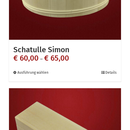
der
Produktseite
gewählt
werden
Schatulle Simon
€
60,00
€
65,00
–
Dieses
Ausführung wählen
Details
Produkt
weist
mehrere
Varianten
auf.
Die