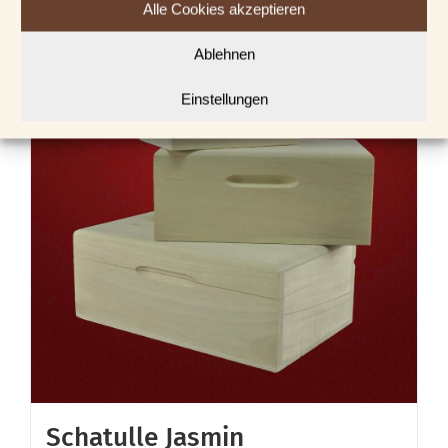
Alle Cookies akzeptieren
weist
Ablehnen
mehrere
Varianten
Einstellungen
auf.
Die
Optionen
können
auf
der
Produktseite
gewählt
werden
Schatulle Jasmin