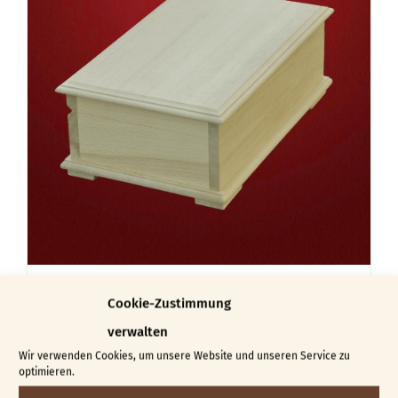
Schatulle Ingrid
Cookie-Zustimmung
€
22,50
verwalten
Wir verwenden Cookies, um unsere Website und unseren Service zu
Dieses
Ausführung wählen
Details
optimieren.
Produkt