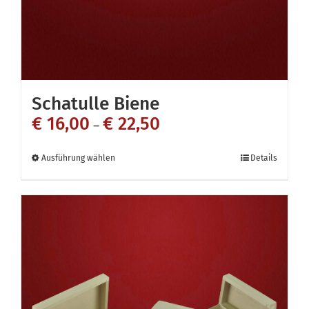
Schatulle Biene
€
16,00
€
22,50
–
Dieses
Ausführung wählen
Details
Produkt
weist
mehrere
Varianten
auf.
Die