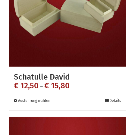
Optionen
können
auf
der
Produktseite
gewählt
werden
Schatulle David
€
12,50
€
15,80
–
Dieses
Ausführung wählen
Details
Produkt
weist
mehrere