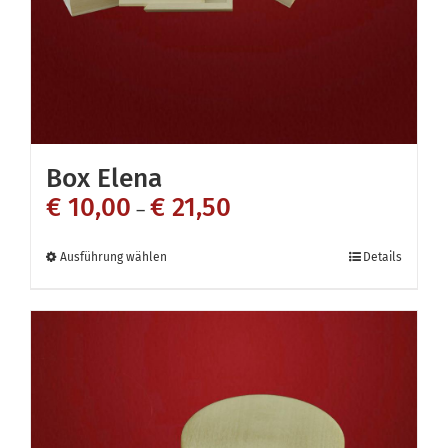
Box Elena
€
10,00
€
21,50
–
Dieses
Ausführung wählen
Details
Produkt
weist
mehrere
Varianten
auf.