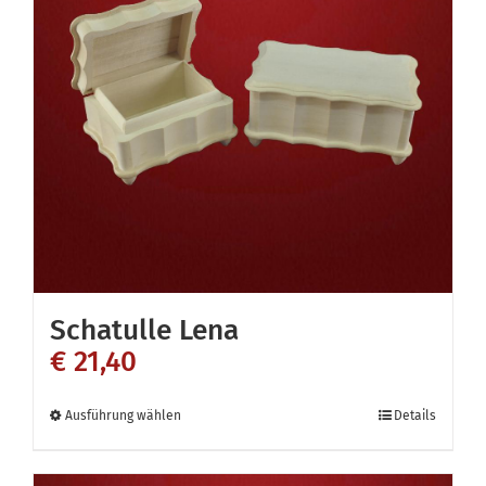
Schatulle Lena
€
21,40
Dieses
Ausführung wählen
Details
Produkt
weist