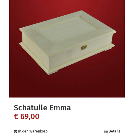
Varianten
auf.
Die
Optionen
können
auf
der
Produktseite
gewählt
werden
Schatulle Emma
€
69,00
In den Warenkorb
Details