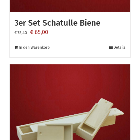
3er Set Schatulle Biene
Ursprünglicher
Aktueller
€
65,00
€
75,40
Preis
Preis
In den Warenkorb
Details
war:
ist:
€ 75,40
€ 65,00.