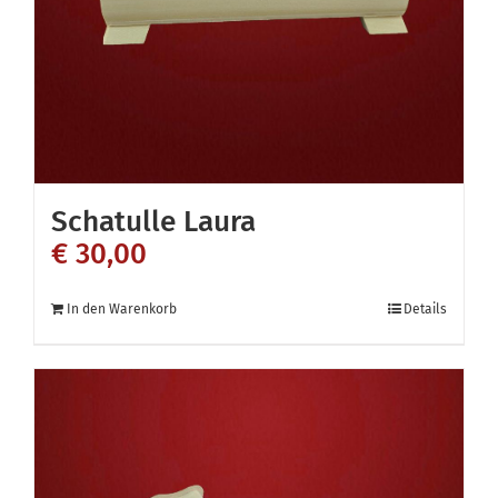
auf
der
Produktseite
gewählt
werden
Schatulle Laura
€
30,00
In den Warenkorb
Details