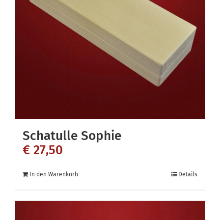
Optionen
können
auf
der
Produktseite
gewählt
werden
Schatulle Sophie
€
27,50
In den Warenkorb
Details