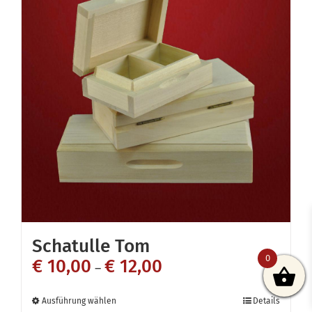
Schatulle Tom
0
€
10,00
€
12,00
–
Dieses
Ausführung wählen
Details