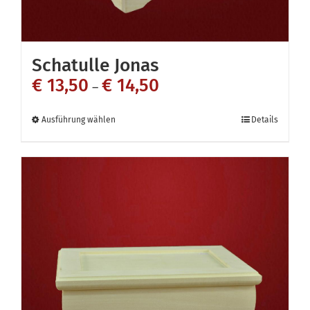
gewählt
werden
Schatulle Jonas
€
13,50
€
14,50
–
Dieses
Ausführung wählen
Details
Produkt
weist
mehrere
Varianten
auf.
Die
Optionen
können