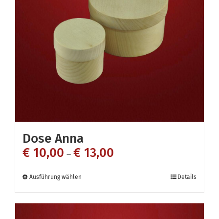
Die
Optionen
können
auf
der
Produktseite
gewählt
werden
Dose Anna
€
10,00
€
13,00
–
Dieses
Ausführung wählen
Details
Produkt
weist