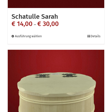
Schatulle Sarah
€
14,00
€
30,00
–
Dieses
Ausführung wählen
Details
Produkt
weist
mehrere
Varianten
auf.
Die
Optionen
können
auf