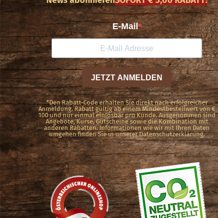
Die
Optionen
können
auf
der
Produktseite
gewählt
*Den Rabatt-Code erhalten Sie direkt nach erfolgreicher
Anmeldung. Rabatt gültig ab einem Mindestbestellwert von €
100 und nur einmal einlösbar pro Kunde. Ausgenommen sind
werden
Angebote, Kurse, Gutscheine sowie die Kombination mit
anderen Rabatten. Informationen wie wir mit Ihren Daten
umgehen finden Sie in unserer Datenschutzerklärung.