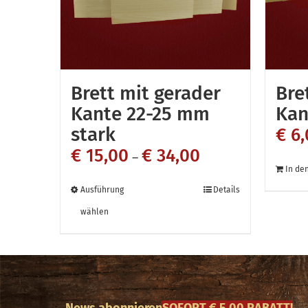
Brett mit gerader
Bre
Kante 22-25 mm
Kan
stark
€
6,
€
15,00
€
34,00
–
In de
Dieses
Ausführung
Details
Produkt
wählen
weist
mehrere
Varianten
auf.
News abonnieren
SOFORT € 5,00 RABATT!