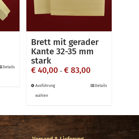
Brett mit gerader
Kante 32-35 mm
stark
Details
€
40,00
€
83,00
–
Dieses
Ausführung
Details
Produkt
wählen
weist
n
mehrere
Varianten
auf.
Versand & Lieferung