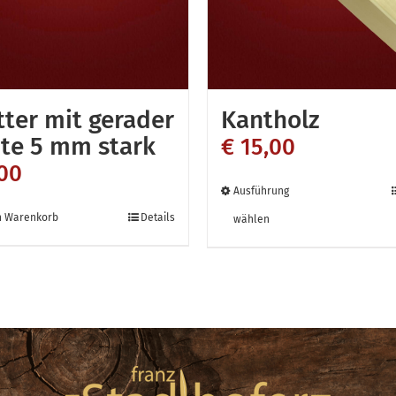
tter mit gerader
Kantholz
te 5 mm stark
€
15,00
00
Dieses
Ausführung
Produkt
n Warenkorb
Details
wählen
weist
mehrere
Variante
auf.
Die
Optionen