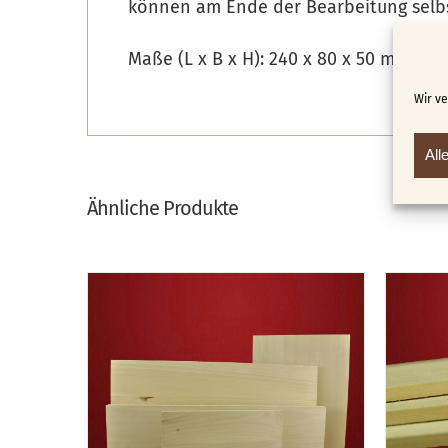
können am Ende der Bearbeitung selb
Maße (L x B x H): 240 x 80 x 50 mm
Wir v
All
Ähnliche Produkte