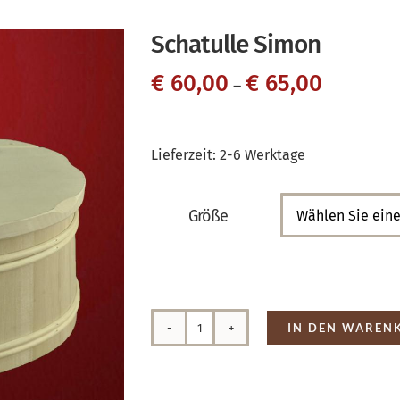
Schatulle Simon
€
60,00
€
65,00
–
Lieferzeit:
2-6 Werktage
Größe

IN DEN WAREN
Schatulle
Simon
Menge