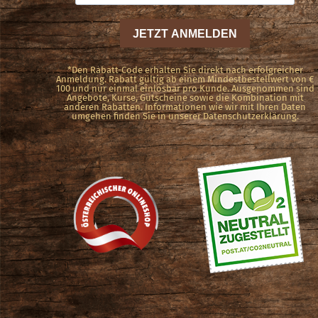
auf
der
Produktseite
gewählt
*Den Rabatt-Code erhalten Sie direkt nach erfolgreicher
Anmeldung. Rabatt gültig ab einem Mindestbestellwert von €
100 und nur einmal einlösbar pro Kunde. Ausgenommen sind
werden
Angebote, Kurse, Gutscheine sowie die Kombination mit
anderen Rabatten. Informationen wie wir mit Ihren Daten
umgehen finden Sie in unserer Datenschutzerklärung.