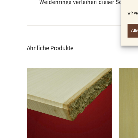
Weidenringe verleihen dieser Schatull
Wir v
All
Ähnliche Produkte