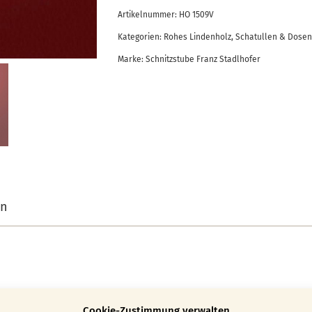
Artikelnummer:
HO 1509V
Kategorien:
Rohes Lindenholz
,
Schatullen & Dosen
Marke:
Schnitzstube Franz Stadlhofer
on
orm und Größe gerne als Brotdose verwendet. Die mark
Cookie-Zustimmung verwalten