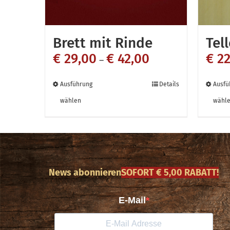
Brett mit Rinde
Tell
€
29,00
€
42,00
€
22
–
Dieses
Ausführung
Details
Ausfü
Produkt
wählen
wähl
weist
mehrere
Varianten
auf.
News abonnieren
SOFORT € 5,00 RABATT!
Die
Optionen
können