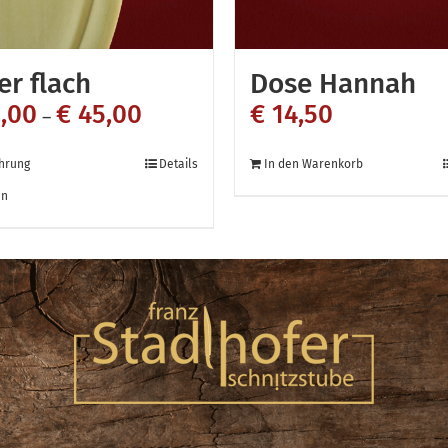
er flach
Dose Hannah
,00
€
45,00
€
14,50
–
Dieses
hrung
Details
In den Warenkorb
Produkt
en
weist
mehrere
Varianten
auf.
Die
Optionen
können