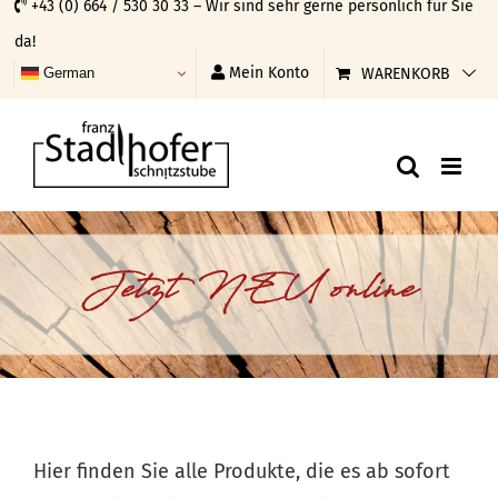
+43 (0) 664 / 530 30 33 – Wir sind sehr gerne persönlich für Sie
Skip
da!
to
Mein Konto
WARENKORB
German
content
Jetzt NEU online
Hier finden Sie alle Produkte, die es ab sofort