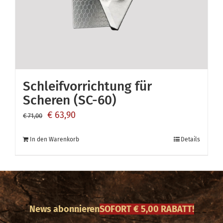
Schleifvorrichtung für
Scheren (SC-60)
Ursprünglicher
Aktueller
€
63,90
€
71,00
Preis
Preis
In den Warenkorb
Details
war:
ist:
€ 71,00
€ 63,90.
News abonnieren
SOFORT € 5,00 RABATT!