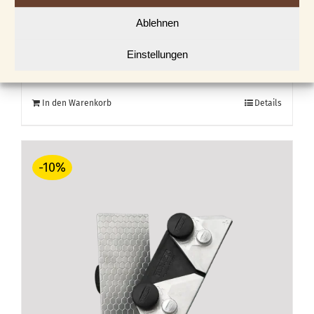
Ablehnen
Untersetzer quadratisch
Einstellungen
€
3,00
In den Warenkorb
Details
-10%