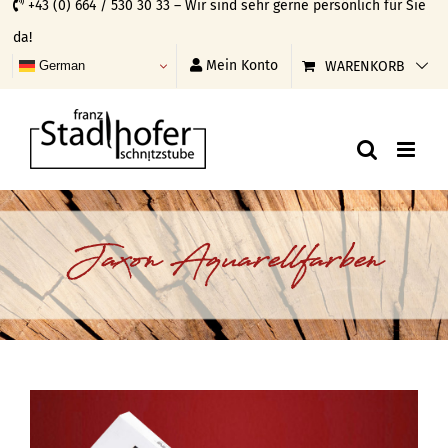
+43 (0) 664 / 530 30 33 – Wir sind sehr gerne persönlich für Sie
Skip
da!
to
Mein Konto
WARENKORB
German
content
Jaxon Aquarellfarben