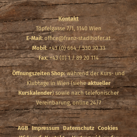
Kontakt
Töpfelgasse 7/1, 1140 Wien
E-Mail
:
office@franz-stadlhofer.at
Mobil
: +43 (0) 664 / 530 30 33
Fax
: +43 (0) 1 / 89 20 114
Öffnungszeiten Shop:
während der Kurs- und
Klubtage in Wien (siehe
aktueller
Kurskalender
) sowie nach telefonischer
Vereinbarung, online 24/7
AGB
Impressum
Datenschutz
Cookies