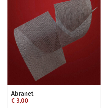
Abranet
€
3,00