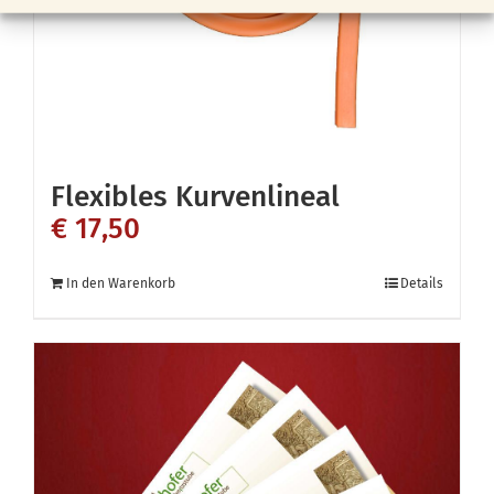
der
Produktseite
gewählt
werden
Flexibles Kurvenlineal
€
17,50
In den Warenkorb
Details