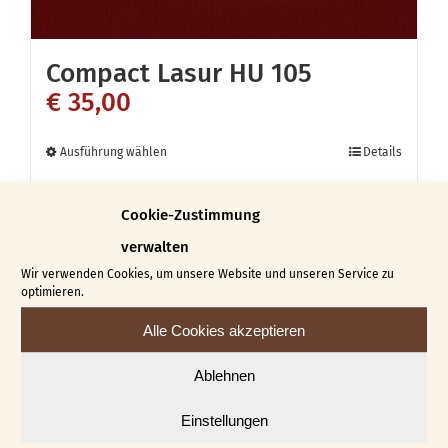
Compact Lasur HU 105
€
35,00
Dieses
Ausführung wählen
Details
Produkt
weist
Cookie-Zustimmung
mehrere
verwalten
Wir verwenden Cookies, um unsere Website und unseren Service zu
Varianten
optimieren.
auf.
Alle Cookies akzeptieren
Die
Optionen
Ablehnen
können
Einstellungen
auf