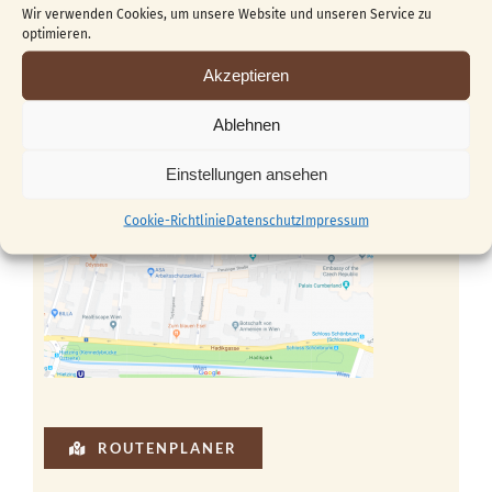
Wir verwenden Cookies, um unsere Website und unseren Service zu
+43 (0) 664 / 530 30 33
optimieren.
Akzeptieren
Ablehnen
Einstellungen ansehen
Cookie-Richtlinie
Datenschutz
Impressum
ROUTENPLANER