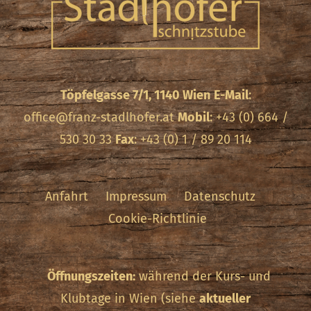
Töpfelgasse 7/1, 1140 Wien
E-Mail
:
office@franz-stadlhofer.at
Mobil
: +43 (0) 664 /
530 30 33
Fax
: +43 (0) 1 / 89 20 114
Anfahrt
Impressum
Datenschutz
Cookie-Richtlinie
Öffnungszeiten:
während der Kurs- und
Klubtage in Wien (siehe
aktueller