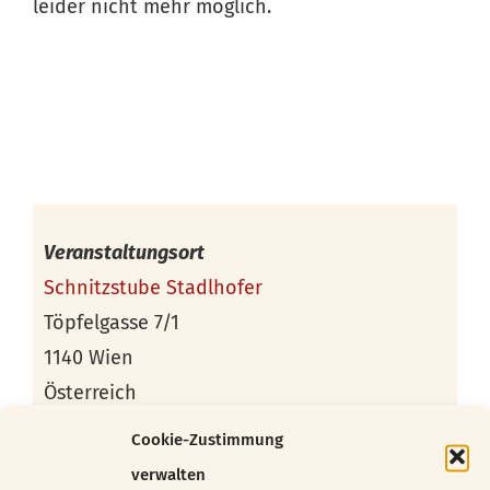
leider nicht mehr möglich.
Veranstaltungsort
Schnitzstube Stadlhofer
Töpfelgasse 7/1
1140 Wien
Österreich
Cookie-Zustimmung
Kontakt
verwalten
office@franz-stadlhofer.at