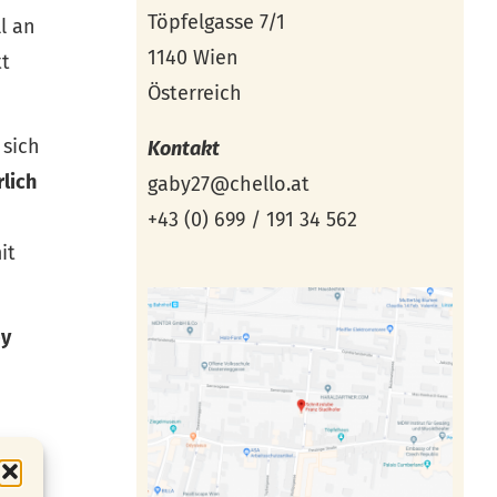
Töpfelgasse 7/1
ll an
1140 Wien
tt
Österreich
 sich
Kontakt
rlich
gaby27@chello.at
+43 (0) 699 / 191 34 562
it
by