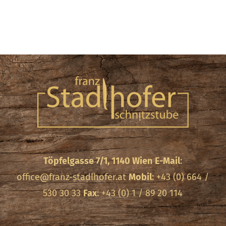
Töpfelgasse 7/1, 1140 Wien
E-Mail
:
office@franz-stadlhofer.at
Mobil
: +43 (0) 664 /
530 30 33
Fax
: +43 (0) 1 / 89 20 114