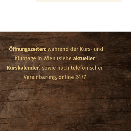
Öffnungszeiten:
während der Kurs- und
Klubtage in Wien (siehe
aktueller
Kurskalender
) sowie nach telefonischer
Vereinbarung, online 24/7