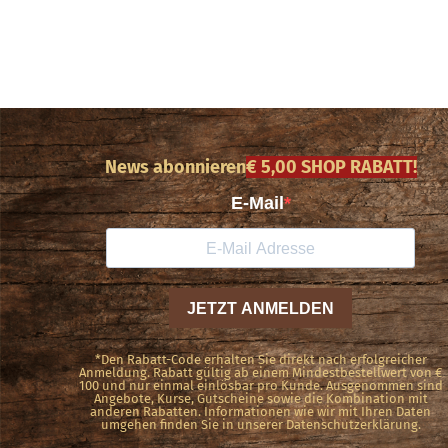
News abonnieren
€ 5,00 SHOP RABATT!
*Den Rabatt-Code erhalten Sie direkt nach erfolgreicher
Anmeldung. Rabatt gültig ab einem Mindestbestellwert von €
100 und nur einmal einlösbar pro Kunde. Ausgenommen sind
Angebote, Kurse, Gutscheine sowie die Kombination mit
anderen Rabatten. Informationen wie wir mit Ihren Daten
umgehen finden Sie in unserer Datenschutzerklärung.