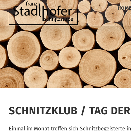
Zum
HOM
Inhalt
springen
SCHNITZKLUB / TAG DE
Einmal im Monat treffen sich Schnitzbegeisterte i