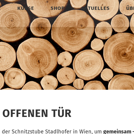
E
KURSE
SHOP
AKTUELLES
ÜB
R OFFENEN TÜR
n der Schnitzstube Stadlhofer in Wien, um
gemeinsam 