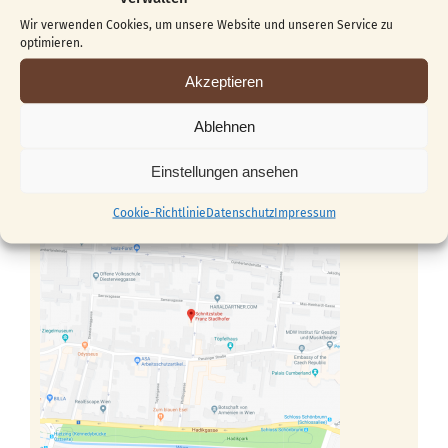
Österreich
Wir verwenden Cookies, um unsere Website und unseren Service zu
optimieren.
Kontakt
Akzeptieren
gaby27@chello.at
Ablehnen
+43 (0) 699 / 191 34 562
Einstellungen ansehen
Cookie-Richtlinie
Datenschutz
Impressum