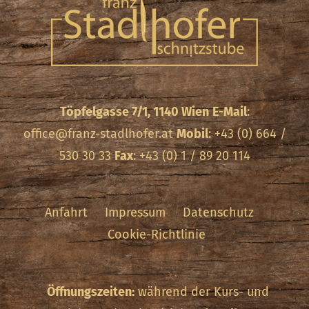
Töpfelgasse 7/1, 1140 Wien
E-Mail
:
office@franz-stadlhofer.at
Mobil
: +43 (0) 664 /
530 30 33
Fax
: +43 (0) 1 / 89 20 114
Anfahrt
Impressum
Datenschutz
Cookie-Richtlinie
Öffnungszeiten:
während der Kurs- und