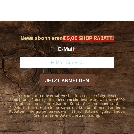
News abonnieren
€ 5,00 SHOP RABATT!
*Den Rabatt-Code erhalten Sie direkt nach erfolgreicher
Anmeldung. Rabatt gültig ab einem Mindestbestellwert von € 100
und nur einmal einlösbar pro Kunde. Ausgenommen sind
Angebote, Kurse, Gutscheine sowie die Kombination mit anderen
Rabatten. Informationen wie wir mit Ihren Daten umgehen finden
Sie in unserer Datenschutzerklärung.