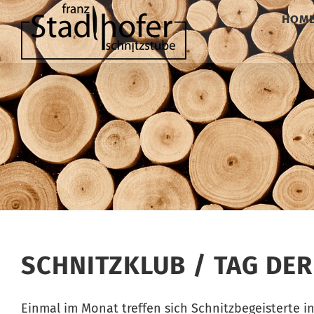
Zum
HOM
Inhalt
springen
SCHNITZKLUB / TAG DE
Einmal im Monat treffen sich Schnitzbegeisterte i