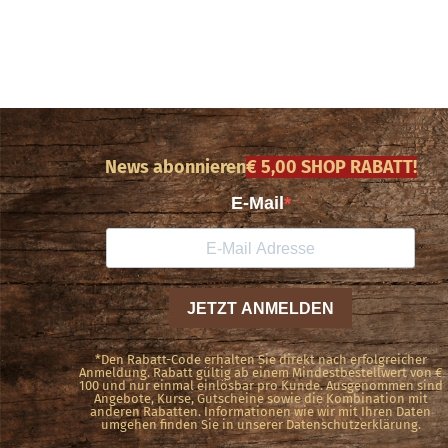
News abonnieren
€ 5,00 SHOP RABATT!
*Den Rabatt-Code erhalten Sie direkt nach erfolgreicher
Anmeldung. Rabatt gültig ab einem Mindestbestellwert von €
100 und nur einmal einlösbar pro Kunde. Ausgenommen sind
Angebote, Kurse, Gutscheine sowie die Kombination mit
anderen Rabatten. Informationen wie wir mit Ihren Daten
umgehen finden Sie in unserer Datenschutzerklärung.