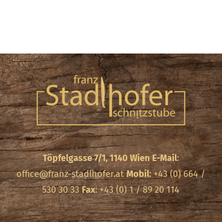
Töpfelgasse 7/1, 1140 Wien
E-Mail
:
office@franz-stadlhofer.at
Mobil
: +43 (0) 664 /
530 30 33
Fax
: +43 (0) 1 / 89 20 114