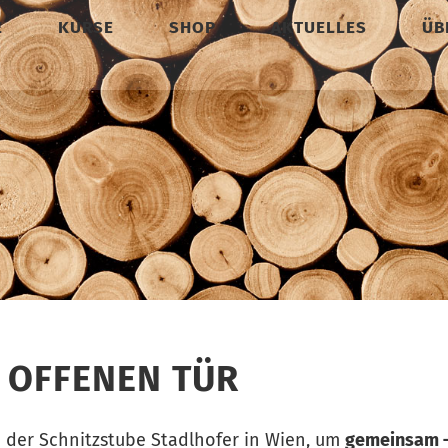
E
KURSE
SHOP
AKTUELLES
ÜB
R OFFENEN TÜR
n der Schnitzstube Stadlhofer in Wien, um
gemeinsam 