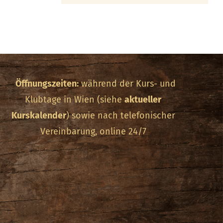
Öffnungszeiten:
während der Kurs- und
Klubtage in Wien (siehe
aktueller
Kurskalender
) sowie nach telefonischer
Vereinbarung, online 24/7