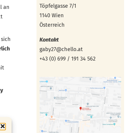
Töpfelgasse 7/1
ll an
1140 Wien
tt
Österreich
 sich
Kontakt
rlich
gaby27@chello.at
+43 (0) 699 / 191 34 562
it
by