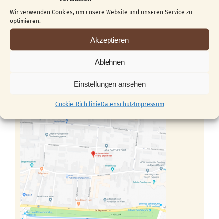
Österreich
Wir verwenden Cookies, um unsere Website und unseren Service zu
optimieren.
Kontakt
Akzeptieren
gaby27@chello.at
Ablehnen
+43 (0) 699 / 191 34 562
Einstellungen ansehen
Cookie-Richtlinie
Datenschutz
Impressum