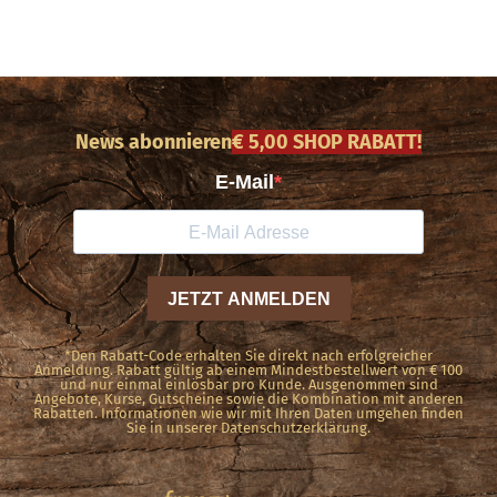
News abonnieren
€ 5,00 SHOP RABATT!
*Den Rabatt-Code erhalten Sie direkt nach erfolgreicher
Anmeldung. Rabatt gültig ab einem Mindestbestellwert von € 100
und nur einmal einlösbar pro Kunde. Ausgenommen sind
Angebote, Kurse, Gutscheine sowie die Kombination mit anderen
Rabatten. Informationen wie wir mit Ihren Daten umgehen finden
Sie in unserer Datenschutzerklärung.