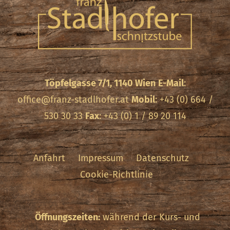
Töpfelgasse 7/1, 1140 Wien
E-Mail
:
office@franz-stadlhofer.at
Mobil
: +43 (0) 664 /
530 30 33
Fax
: +43 (0) 1 / 89 20 114
Anfahrt
Impressum
Datenschutz
Cookie-Richtlinie
Öffnungszeiten:
während der Kurs- und