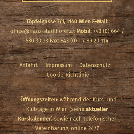
Töpfelgasse 7/1, 1140 Wien
E-Mail
:
office@franz-stadlhofer.at
Mobil
: +43 (0) 664 /
530 30 33
Fax
: +43 (0) 1 / 89 20 114
Anfahrt
Impressum
Datenschutz
Cookie-Richtlinie
Öffnungszeiten:
während der Kurs- und
Klubtage in Wien (siehe
aktueller
Kurskalender
) sowie nach telefonischer
Vereinbarung, online 24/7