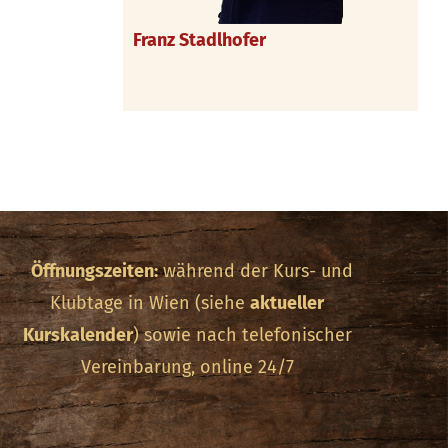
Franz Stadlhofer
Öffnungszeiten:
während der Kurs- und
Klubtage in Wien (siehe
aktueller
Kurskalender
) sowie nach telefonischer
Vereinbarung, online 24/7