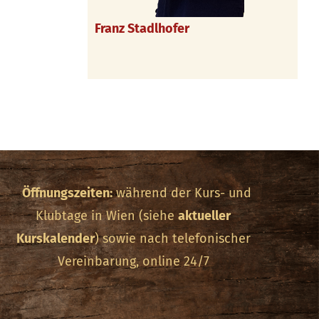
Franz Stadlhofer
Öffnungszeiten:
während der Kurs- und
Klubtage in Wien (siehe
aktueller
Kurskalender
) sowie nach telefonischer
Vereinbarung, online 24/7