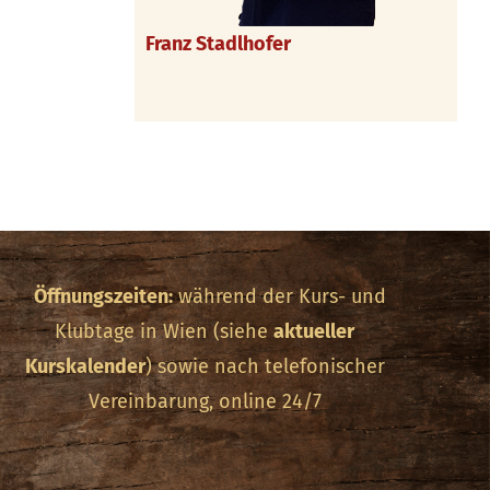
Franz Stadlhofer
Öffnungszeiten:
während der Kurs- und
Klubtage in Wien (siehe
aktueller
Kurskalender
) sowie nach telefonischer
Vereinbarung, online 24/7