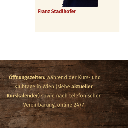
Franz Stadlhofer
Öffnungszeiten:
während der Kurs- und
Klubtage in Wien (siehe
aktueller
Kurskalender
) sowie nach telefonischer
Vereinbarung, online 24/7