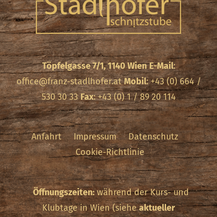
Töpfelgasse 7/1, 1140 Wien
E-Mail
:
office@franz-stadlhofer.at
Mobil
: +43 (0) 664 /
530 30 33
Fax
: +43 (0) 1 / 89 20 114
Anfahrt
Impressum
Datenschutz
Cookie-Richtlinie
Öffnungszeiten:
während der Kurs- und
Klubtage in Wien (siehe
aktueller