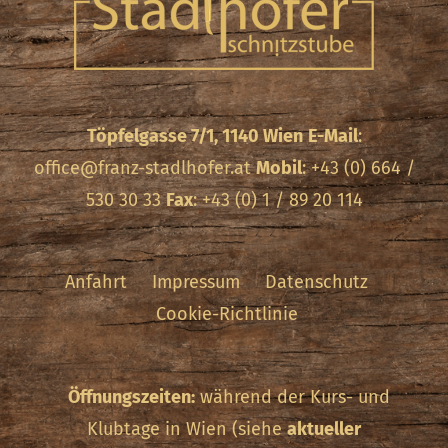
Töpfelgasse 7/1, 1140 Wien
E-Mail
:
office@franz-stadlhofer.at
Mobil
: +43 (0) 664 /
530 30 33
Fax
: +43 (0) 1 / 89 20 114
Anfahrt
Impressum
Datenschutz
Cookie-Richtlinie
Öffnungszeiten:
während der Kurs- und
Klubtage in Wien (siehe
aktueller