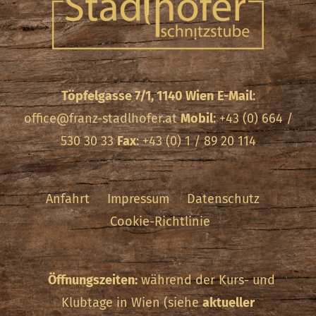
Töpfelgasse 7/1, 1140 Wien
E-Mail
:
office@franz-stadlhofer.at
Mobil
: +43 (0) 664 /
530 30 33
Fax
: +43 (0) 1 / 89 20 114
Anfahrt
Impressum
Datenschutz
Cookie-Richtlinie
Öffnungszeiten:
während der Kurs- und
Klubtage in Wien (siehe
aktueller