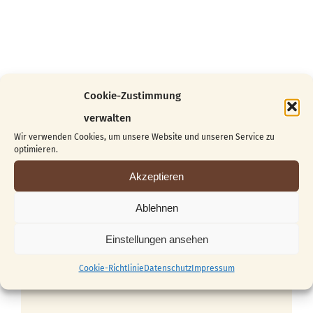
Cookie-Zustimmung
Veranstaltungsort
verwalten
Schnitzstube Stadlhofer
Wir verwenden Cookies, um unsere Website und unseren Service zu
optimieren.
Töpfelgasse 7/1
1140 Wien
Akzeptieren
Österreich
Ablehnen
Kontakt
Einstellungen ansehen
office@franz-stadlhofer.at
Cookie-Richtlinie
Datenschutz
Impressum
+43 (0) 664 / 530 30 33