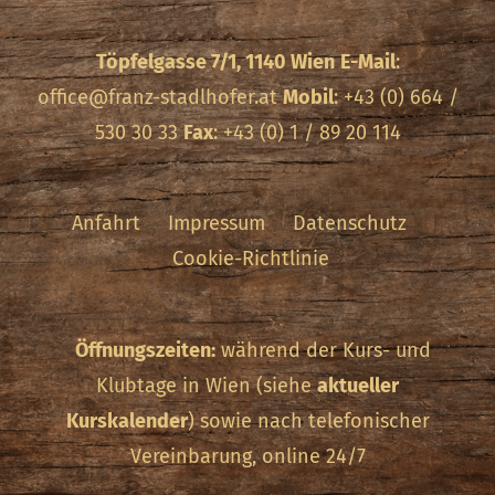
Töpfelgasse 7/1, 1140 Wien
E-Mail
:
office@franz-stadlhofer.at
Mobil
: +43 (0) 664 /
530 30 33
Fax
: +43 (0) 1 / 89 20 114
Anfahrt
Impressum
Datenschutz
Cookie-Richtlinie
Öffnungszeiten:
während der Kurs- und
Klubtage in Wien (siehe
aktueller
Kurskalender
) sowie nach telefonischer
Vereinbarung, online 24/7