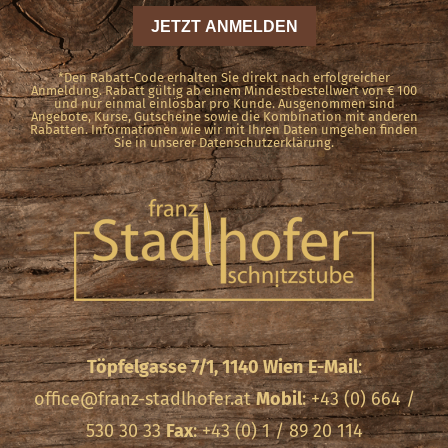
*Den Rabatt-Code erhalten Sie direkt nach erfolgreicher
Anmeldung. Rabatt gültig ab einem Mindestbestellwert von € 100
und nur einmal einlösbar pro Kunde. Ausgenommen sind
Angebote, Kurse, Gutscheine sowie die Kombination mit anderen
Rabatten. Informationen wie wir mit Ihren Daten umgehen finden
Sie in unserer Datenschutzerklärung.
Töpfelgasse 7/1, 1140 Wien
E-Mail
:
office@franz-stadlhofer.at
Mobil
: +43 (0) 664 /
530 30 33
Fax
: +43 (0) 1 / 89 20 114