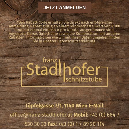
*Den Rabatt-Code erhalten Sie direkt nach erfolgreicher
Anmeldung. Rabatt gültig ab einem Mindestbestellwert von € 100
und nur einmal einlösbar pro Kunde. Ausgenommen sind
Angebote, Kurse, Gutscheine sowie die Kombination mit anderen
Rabatten. Informationen wie wir mit Ihren Daten umgehen finden
Sie in unserer Datenschutzerklärung.
Töpfelgasse 7/1, 1140 Wien
E-Mail
:
office@franz-stadlhofer.at
Mobil
: +43 (0) 664 /
530 30 33
Fax
: +43 (0) 1 / 89 20 114