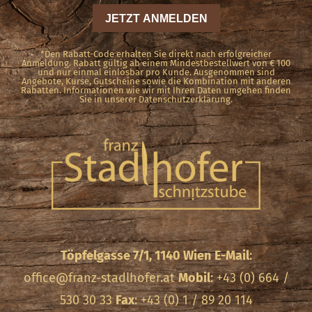
*Den Rabatt-Code erhalten Sie direkt nach erfolgreicher
Anmeldung. Rabatt gültig ab einem Mindestbestellwert von € 100
und nur einmal einlösbar pro Kunde. Ausgenommen sind
Angebote, Kurse, Gutscheine sowie die Kombination mit anderen
Rabatten. Informationen wie wir mit Ihren Daten umgehen finden
Sie in unserer Datenschutzerklärung.
Töpfelgasse 7/1, 1140 Wien
E-Mail
:
office@franz-stadlhofer.at
Mobil
: +43 (0) 664 /
530 30 33
Fax
: +43 (0) 1 / 89 20 114