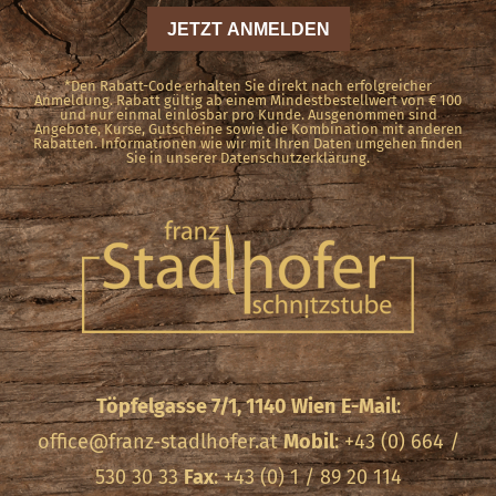
*Den Rabatt-Code erhalten Sie direkt nach erfolgreicher
Anmeldung. Rabatt gültig ab einem Mindestbestellwert von € 100
und nur einmal einlösbar pro Kunde. Ausgenommen sind
Angebote, Kurse, Gutscheine sowie die Kombination mit anderen
Rabatten. Informationen wie wir mit Ihren Daten umgehen finden
Sie in unserer Datenschutzerklärung.
Töpfelgasse 7/1, 1140 Wien
E-Mail
:
office@franz-stadlhofer.at
Mobil
: +43 (0) 664 /
530 30 33
Fax
: +43 (0) 1 / 89 20 114