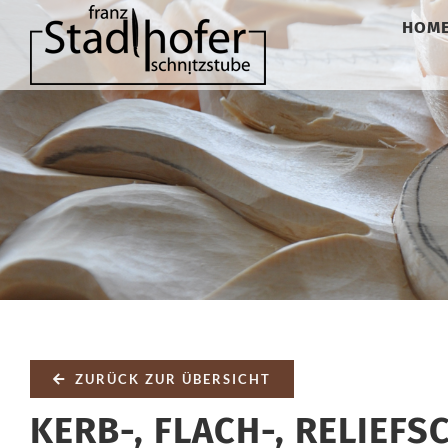
Zum
HOM
Inhalt
springen
ZURÜCK ZUR ÜBERSICHT
KERB-, FLACH-, RELIEFS