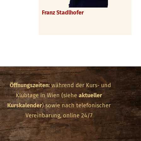
Franz Stadlhofer
Öffnungszeiten:
während der Kurs- und
Klubtage in Wien (siehe
aktueller
Kurskalender
) sowie nach telefonischer
Vereinbarung, online 24/7