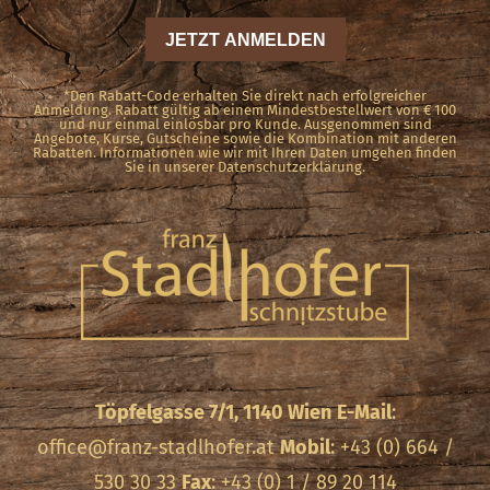
*Den Rabatt-Code erhalten Sie direkt nach erfolgreicher
Anmeldung. Rabatt gültig ab einem Mindestbestellwert von € 100
und nur einmal einlösbar pro Kunde. Ausgenommen sind
Angebote, Kurse, Gutscheine sowie die Kombination mit anderen
Rabatten. Informationen wie wir mit Ihren Daten umgehen finden
Sie in unserer Datenschutzerklärung.
Töpfelgasse 7/1, 1140 Wien
E-Mail
:
office@franz-stadlhofer.at
Mobil
: +43 (0) 664 /
530 30 33
Fax
: +43 (0) 1 / 89 20 114