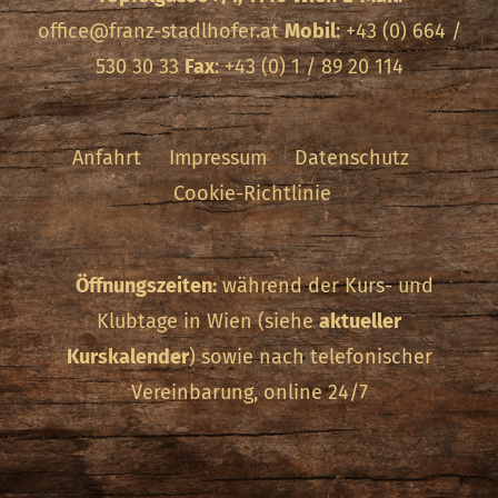
office@franz-stadlhofer.at
Mobil
: +43 (0) 664 /
530 30 33
Fax
: +43 (0) 1 / 89 20 114
Anfahrt
Impressum
Datenschutz
Cookie-Richtlinie
Öffnungszeiten:
während der Kurs- und
Klubtage in Wien (siehe
aktueller
Kurskalender
) sowie nach telefonischer
Vereinbarung, online 24/7