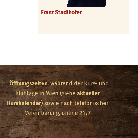
Franz Stadlhofer
Öffnungszeiten:
während der Kurs- und
Klubtage in Wien (siehe
aktueller
Kurskalender
) sowie nach telefonischer
Vereinbarung, online 24/7