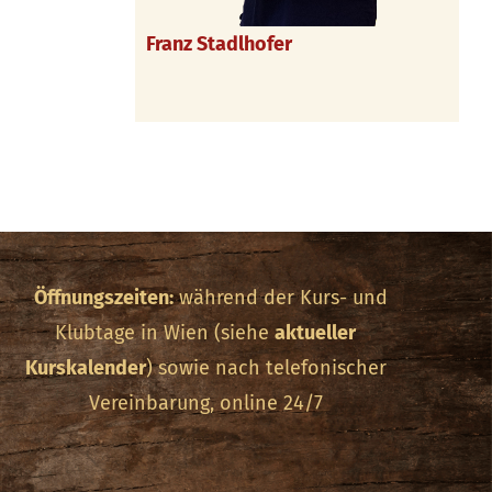
Franz Stadlhofer
Öffnungszeiten:
während der Kurs- und
Klubtage in Wien (siehe
aktueller
Kurskalender
) sowie nach telefonischer
Vereinbarung, online 24/7