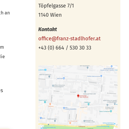
Töpfelgasse 7/1
ch an
1140 Wien
Kontakt
office@franz-stadlhofer.at
em
+43 (0) 664 / 530 30 33
die
es