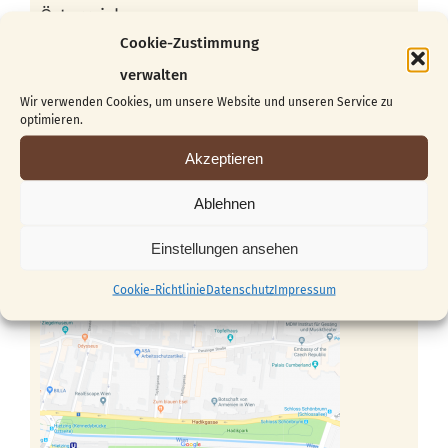
Österreich
Cookie-Zustimmung
Kontakt
verwalten
office@franz-stadlhofer.at
Wir verwenden Cookies, um unsere Website und unseren Service zu
optimieren.
+43 (0) 664 / 530 30 33
Akzeptieren
Ablehnen
Einstellungen ansehen
Cookie-Richtlinie
Datenschutz
Impressum