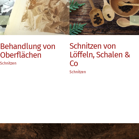
Schnitzen von
Ke
ehandlung von
Löffeln, Schalen &
Re
berflächen
Co
Sch
nitzen
Schnitzen