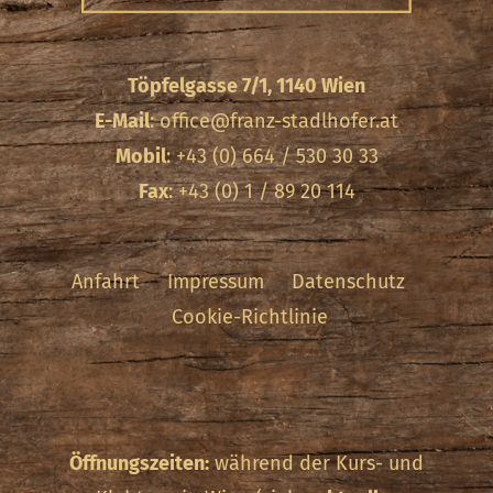
Töpfelgasse 7/1, 1140 Wien
E-Mail
:
office@franz-stadlhofer.at
Mobil
: +43 (0) 664 / 530 30 33
Fax
: +43 (0) 1 / 89 20 114
Anfahrt
Impressum
Datenschutz
Cookie-Richtlinie
Öffnungszeiten:
während der Kurs- und