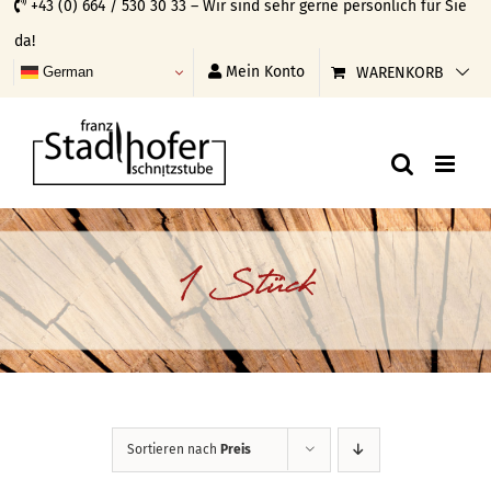
+43 (0) 664 / 530 30 33 – Wir sind sehr gerne persönlich für Sie
Skip
da!
to
Mein Konto
WARENKORB
German
content
1 Stück
Sortieren nach
Preis