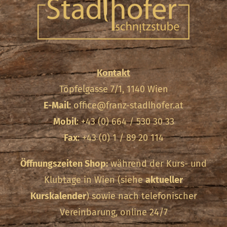
Kontakt
Töpfelgasse 7/1, 1140 Wien
E-Mail
:
office@franz-stadlhofer.at
Mobil
: +43 (0) 664 / 530 30 33
Fax
: +43 (0) 1 / 89 20 114
Öffnungszeiten Shop:
während der Kurs- und
Klubtage in Wien (siehe
aktueller
Kurskalender
) sowie nach telefonischer
Vereinbarung, online 24/7