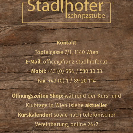
Kontakt
Töpfelgasse 7/1, 1140 Wien
E-Mail
:
office@franz-stadlhofer.at
Mobil
: +43 (0) 664 / 530 30 33
Fax
: +43 (0) 1 / 89 20 114
Öffnungszeiten Shop:
während der Kurs- und
Klubtage in Wien (siehe
aktueller
Kurskalender
) sowie nach telefonischer
Vereinbarung, online 24/7