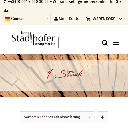
+43 (0) 664 / 530 30 33 – Wir sind sehr gerne persönlich für Sie
Skip
da!
to
Mein Konto
WARENKORB
German
content
1 Stück
Sortieren nach
Standardsortierung