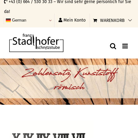
+43 (0) 664 / 530 30 33 – Wir sind sehr gerne persönlich für Sie
Skip
da!
to
Mein Konto
WARENKORB
German
content
Zahlensatz Kunststoff
römisch