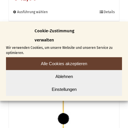
Dieses
Ausführung wählen
Details
Produkt
weist
Cookie-Zustimmung
mehrere
verwalten
Varianten
Wir verwenden Cookies, um unsere Website und unseren Service zu
optimieren.
auf.
Alle Cookies akzeptieren
Die
Optionen
Ablehnen
können
Einstellungen
auf
der
Produktseite
gewählt