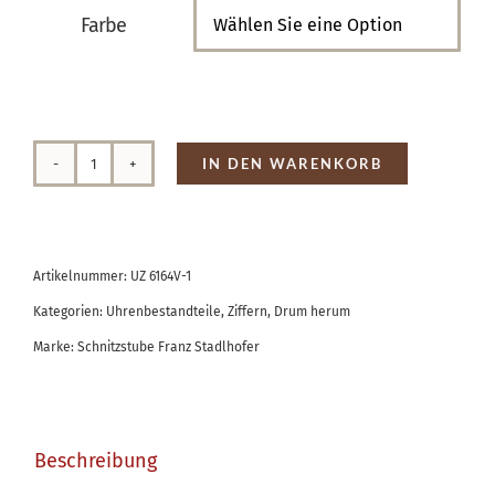
Farbe

IN DEN WARENKORB
Zahlensatz
Kunststoff
römisch
Artikelnummer:
UZ 6164V-1
Menge
Kategorien:
Uhrenbestandteile
,
Ziffern
,
Drum herum
Marke:
Schnitzstube Franz Stadlhofer
Beschreibung