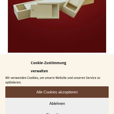
Box Elena
Cookie-Zustimmung
€
10,00
€
21,50
–
verwalten
Wir verwenden Cookies, um unsere Website und unseren Service zu
Dieses
Ausführung wählen
Details
optimieren.
Produkt
Alle Cookies akzeptieren
weist
Ablehnen
mehrere
Varianten