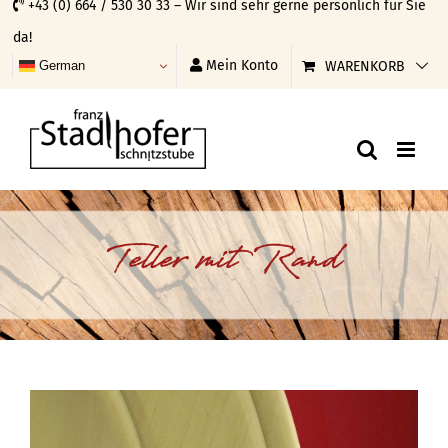
+43 (0) 664 / 530 30 33 – Wir sind sehr gerne persönlich für Sie
Skip
da!
to
Mein Konto
WARENKORB
German
content
Teller mit Rand