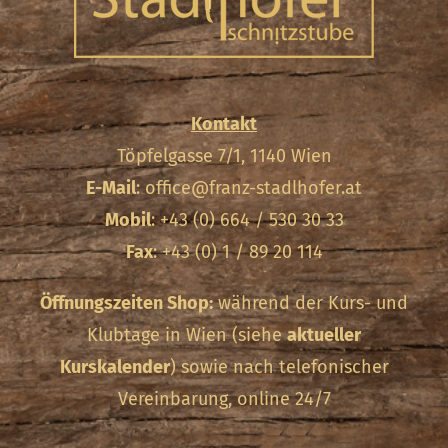
Kontakt
Töpfelgasse 7/1, 1140 Wien
E-Mail
:
office@franz-stadlhofer.at
Mobil
: +43 (0) 664 / 530 30 33
Fax
: +43 (0) 1 / 89 20 114
Öffnungszeiten Shop:
während der Kurs- und
Klubtage in Wien (siehe
aktueller
Kurskalender
) sowie nach telefonischer
Vereinbarung, online 24/7