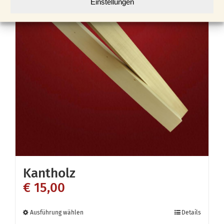
Einstellungen
auf.
Die
Optionen
können
auf
der
Produktseite
gewählt
werden
Kantholz
€
15,00
Dieses
Ausführung wählen
Details