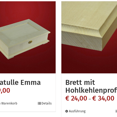
atulle Emma
Brett mit
Hohlkehlenprofi
,00
€
24,00
€
34,00
–
n Warenkorb
Details
Dieses
Ausführung