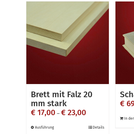
Brett mit Falz 20
Sch
mm stark
€
69
€
17,00
€
23,00
–
In de
Dieses
Ausführung
Details