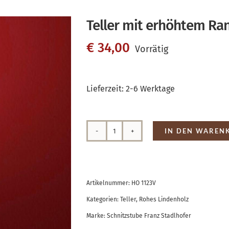
Teller mit erhöhtem Ra
€
34,00
Vorrätig
Lieferzeit:
2-6 Werktage
IN DEN WAREN
Teller
mit
erhöhtem
Artikelnummer:
HO 1123V
Rand
Kategorien:
Teller
,
Rohes Lindenholz
Menge
Marke:
Schnitzstube Franz Stadlhofer