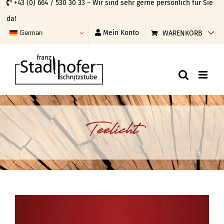
+43 (0) 664 / 530 30 33 – Wir sind sehr gerne persönlich für Sie
Skip
da!
to
Mein Konto
WARENKORB
German
content
Teelicht