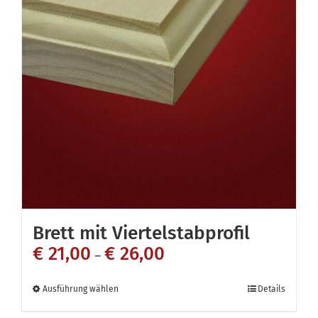
Brett mit Viertelstabprofil
€
21,00
€
26,00
–
Dieses
Ausführung wählen
Details
Produkt