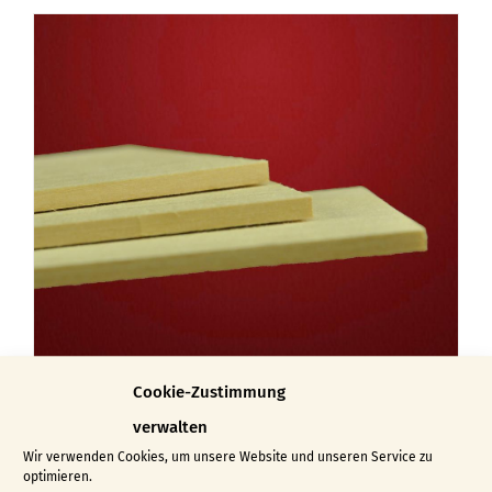
weist
mehrere
Varianten
auf.
Die
Optionen
können
auf
der
Produktseite
gewählt
Cookie-Zustimmung
werden
verwalten
Wir verwenden Cookies, um unsere Website und unseren Service zu
Bretter mit gerader Kante 5
optimieren.