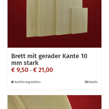
Brett mit gerader Kante 10
mm stark
€
9,50
€
21,00
–
Dieses
Ausführung wählen
Details
Produkt
weist
mehrere