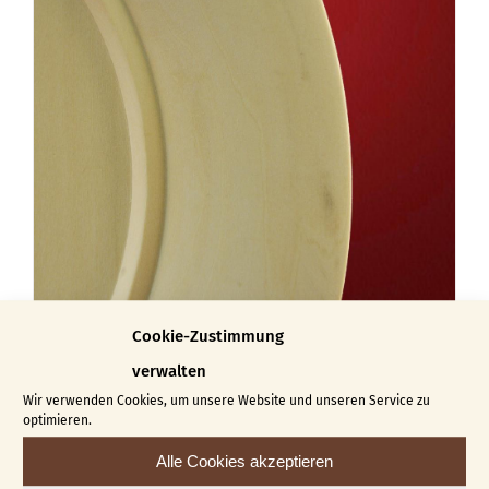
Varianten
auf.
Die
Optionen
können
auf
der
Produktseite
gewählt
werden
Cookie-Zustimmung
verwalten
Teller mit gewölbtem Rand
Wir verwenden Cookies, um unsere Website und unseren Service zu
optimieren.
€
22,00
€
38,00
–
Alle Cookies akzeptieren
Dieses
Ausführung wählen
Details