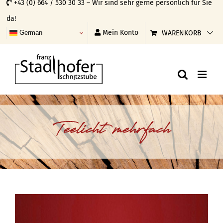
+43 (0) 664 / 530 30 33 – Wir sind sehr gerne persönlich für Sie
Skip
da!
to
Mein Konto
WARENKORB
German
content
Teelicht mehrfach