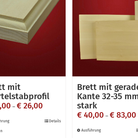
tt mit
Brett mit gerad
rtelstabprofil
Kante 32-35 m
stark
,00
€
26,00
–
€
40,00
€
83,00
–
Dieses
hrung
Details
Dieses
Produkt
Ausführung
en