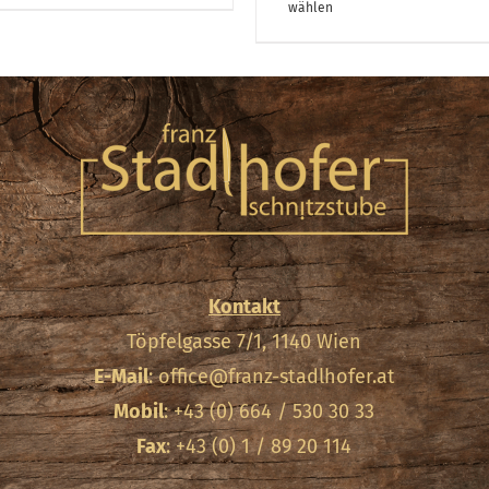
Produkt
weist
wählen
weist
mehrere
mehrere
Varianten
Variante
auf.
auf.
Die
Die
Optionen
Optionen
können
können
auf
auf
der
Kontakt
der
Produktseite
Töpfelgasse 7/1, 1140 Wien
Produktse
gewählt
E-Mail
:
office@franz-stadlhofer.at
gewählt
werden
Mobil
: +43 (0) 664 / 530 30 33
werden
Fax
: +43 (0) 1 / 89 20 114