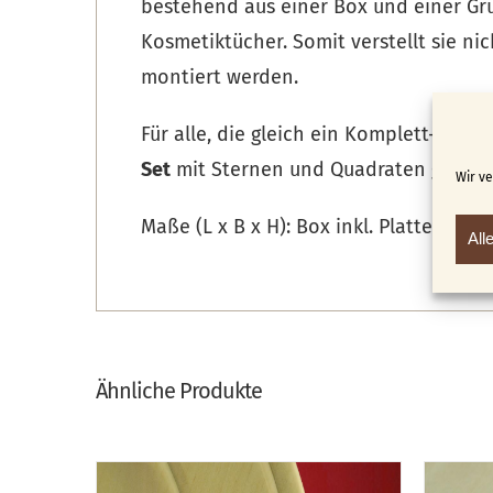
bestehend aus einer Box und einer Gru
Kosmetiktücher. Somit verstellt sie ni
montiert werden.
Für alle, die gleich ein Komplett-Set (
Set
mit Sternen und Quadraten ganz ric
Wir v
Maße (L x B x H): Box inkl. Platte 34 x 
All
Ähnliche Produkte