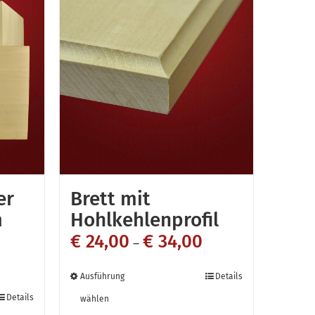
er
Brett mit
m
Hohlkehlenprofil
€
24,00
€
34,00
–
Dieses
Ausführung
Details
Produkt
Details
wählen