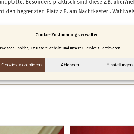
ndplatte. Besonders praktisch sind diese z.B. über/n
cht den begrenzten Platz z.B. am Nachtkasterl. Wahlwe
Cookie-Zustimmung verwalten
inkl. Scharniere, Verschlüsse, Aufhänger und Vorlage) 
htig. Wer sich das Zubehör gerne selbst aussucht, wi
erwenden Cookies, um unsere Website und unseren Service zu optimieren.
18 x 8 cm
e Cookies akzeptieren
Ablehnen
Einstellungen