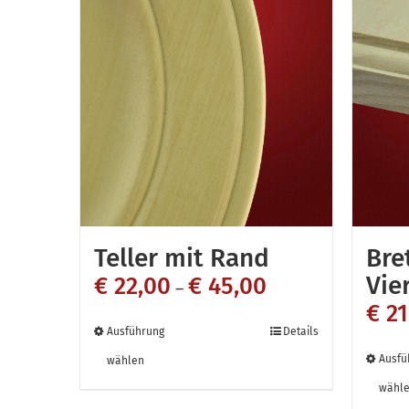
Teller mit Rand
Bre
Vie
€
22,00
€
45,00
–
€
21
Dieses
Ausführung
Details
Produkt
Ausfü
wählen
weist
wähl