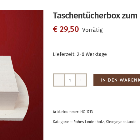
Taschentücherbox zum
€
29,50
Vorrätig
Lieferzeit:
2-6 Werktage
IN DEN WAREN
Taschentücherbox
zum
Hängen
Artikelnummer:
HO 1713
Menge
Kategorien:
Rohes Lindenholz
,
Kleingegenstände