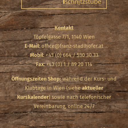
Kontakt
Töpfelgasse 7/1, 1140 Wien
E-Mail
:
office@franz-stadlhofer.at
Mobil
: +43 (0) 664 / 530 30 33
Fax
: +43 (0) 1 / 89 20 114
Öffnungszeiten Shop:
während der Kurs- und
Klubtage in Wien (siehe
aktueller
Kurskalender
) sowie nach telefonischer
Vereinbarung, online 24/7