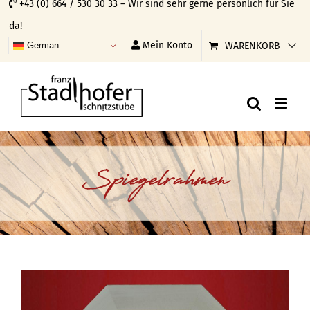
+43 (0) 664 / 530 30 33 – Wir sind sehr gerne persönlich für Sie
Skip
da!
to
Mein Konto
WARENKORB
German
content
Spiegelrahmen