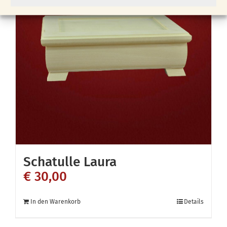
auf.
Die
Optionen
können
auf
der
Produktseite
gewählt
werden
Schatulle Laura
€
30,00
In den Warenkorb
Details