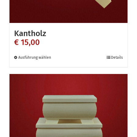
Kantholz
€
15,00
Dieses
Ausführung wählen
Details
Produkt
weist
mehrere
Varianten
auf.
Die
Optionen
können