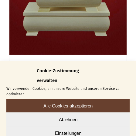
auf
der
Produktseite
gewählt
werden
Schatulle Sarah
Cookie-Zustimmung
€
14,00
€
30,00
–
verwalten
Dieses
Wir verwenden Cookies, um unsere Website und unseren Service zu
Ausführung wählen
Details
optimieren.
Produkt
Alle Cookies akzeptieren
weist
mehrere
Ablehnen
Varianten
Einstellungen