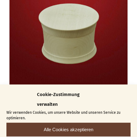
Cookie-Zustimmung
Dose Hannah
verwalten
€
14,50
Wir verwenden Cookies, um unsere Website und unseren Service zu
optimieren.
In den Warenkorb
Details
Alle Cookies akzeptieren