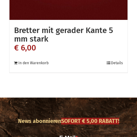
gewählt
werden
Bretter mit gerader Kante 5
mm stark
€
6,00
In den Warenkorb
Details
News abonnieren
SOFORT € 5,00 RABATT!