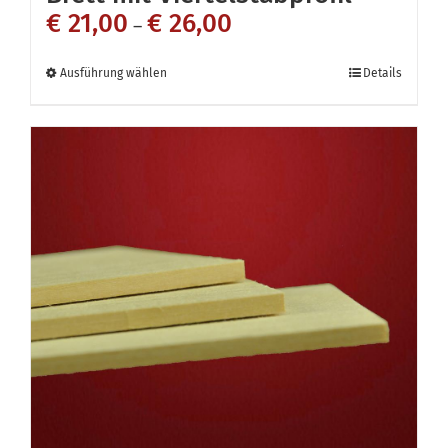
€
21,00
€
26,00
–
Dieses
Ausführung wählen
Details
Produkt
weist
mehrere
Varianten
auf.
Die
Optionen
können
auf
der
Produktseite