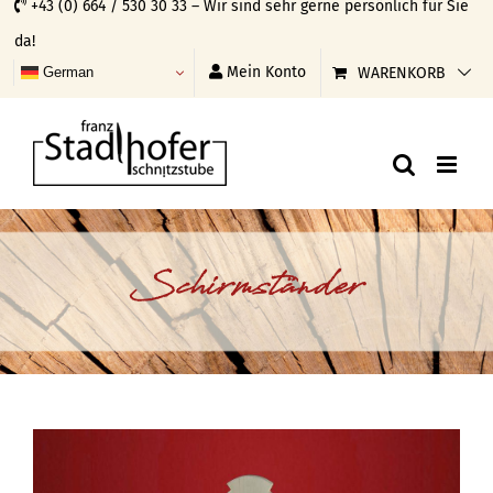
+43 (0) 664 / 530 30 33 – Wir sind sehr gerne persönlich für Sie
Skip
da!
to
Mein Konto
WARENKORB
German
content
Schirmständer