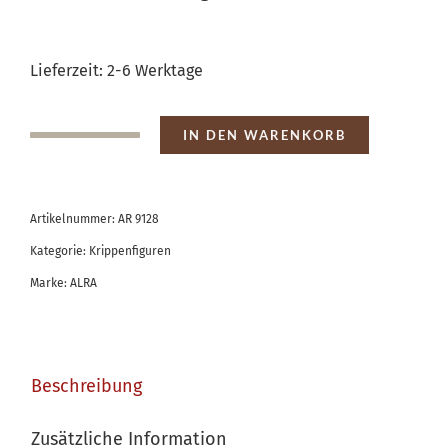
Preis
Preis
war:
ist:
Lieferzeit:
2-6 Werktage
€ 39,90
€ 35,91.
IN DEN WARENKORB
Junge
mit
Flöte
Artikelnummer:
AR 9128
sitzend
Kategorie:
Krippenfiguren
Menge
Marke:
ALRA
Beschreibung
Zusätzliche Information