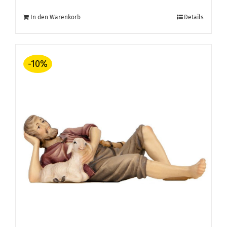
Preis
Preis
In den Warenkorb
Details
war:
ist:
€ 57,00
€ 51,30.
-10%