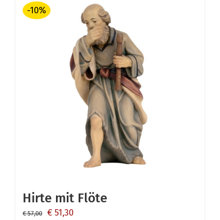
-10%
Hirte mit Flöte
Ursprünglicher
Aktueller
€
51,30
€
57,00