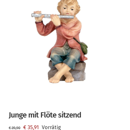
Junge mit Flöte sitzend
Ursprünglicher
Aktueller
€
35,91
Vorrätig
€
39,90