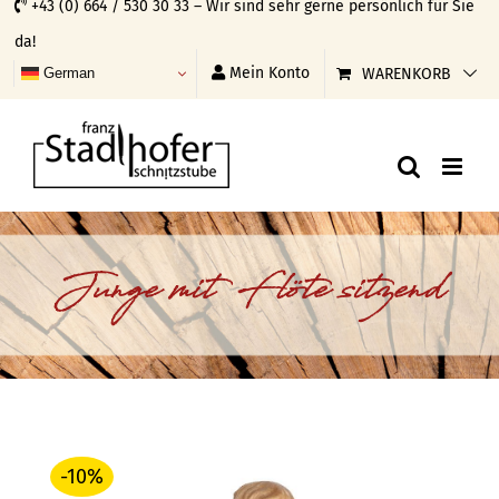
+43 (0) 664 / 530 30 33 – Wir sind sehr gerne persönlich für Sie
Skip
da!
to
Mein Konto
WARENKORB
German
content
Junge mit Flöte sitzend
-10%