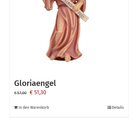
Gloriaengel
Ursprünglicher
Aktueller
€
51,30
€
57,00
Preis
Preis
In den Warenkorb
Details
war:
ist:
€ 57,00
€ 51,30.