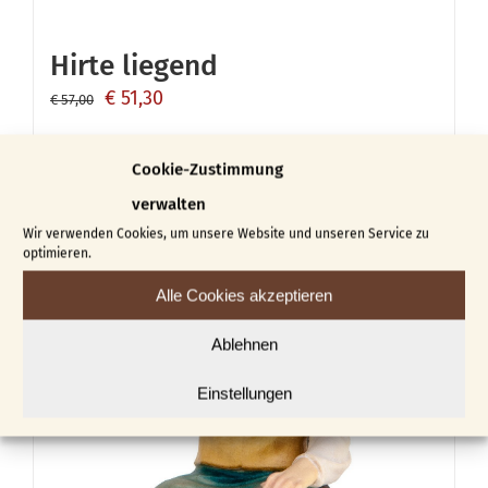
Hirte liegend
Ursprünglicher
Aktueller
€
51,30
€
57,00
Preis
Preis
In den Warenkorb
Details
war:
ist:
Cookie-Zustimmung
€ 57,00
€ 51,30.
verwalten
Wir verwenden Cookies, um unsere Website und unseren Service zu
-10%
optimieren.
Alle Cookies akzeptieren
Ablehnen
Einstellungen